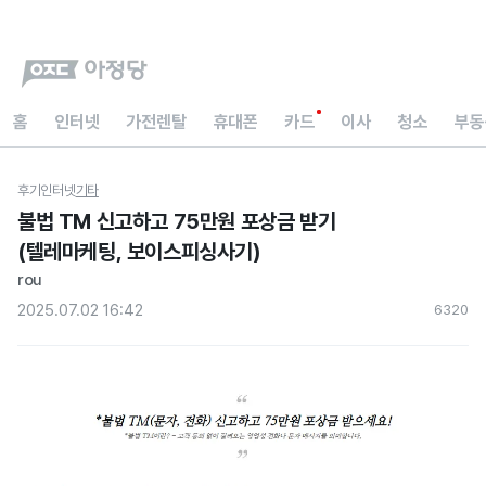
홈
인터넷
가전렌탈
휴대폰
카드
이사
청소
부동
후기
인터넷
기타
불법 TM 신고하고 75만원 포상금 받기
(텔레마케팅, 보이스피싱사기)
rou
2025.07.02 16:42
632
0