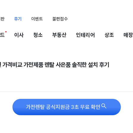
시판
후기
이벤트
불편접수
드
이사
청소
부동산
인테리어
상조
매장
천 가격비교 가전제품 렌탈 사은품 솔직한 설치 후기

가전렌탈 공식지원금 3초 무료 확인