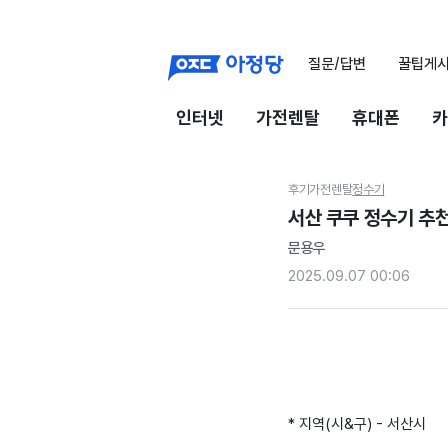
질문/답변
꿀팁게
인터넷
가전렌탈
휴대폰
카
후기
가전렌탈
정수기
서산 쿠쿠 정수기 추
문용우
2025.09.07 00:06
* 지역(시&구) - 서산시