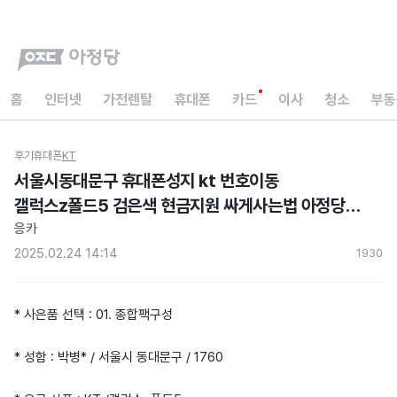
홈
인터넷
가전렌탈
휴대폰
카드
이사
청소
부동
후기
휴대폰
KT
서울시동대문구 휴대폰성지 kt 번호이동
갤럭스z폴드5 검은색 현금지원 싸게사는법 아정당
내돈내산 후기
응카
2025.02.24 14:14
193
0
* 사은품 선택 : 01. 종합팩구성
* 성함 : 박병* / 서울시 동대문구 / 1760