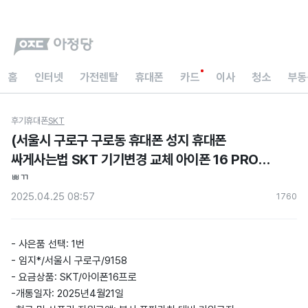
홈
인터넷
가전렌탈
휴대폰
카드
이사
청소
부동
후기
휴대폰
SKT
(서울시 구로구 구로동 휴대폰 성지 휴대폰
싸게사는법 SKT 기기변경 교체 아이폰 16 PRO
256GB 화이트 현금지원 아정당 내돈내산 후기)
ㅃㄲ
2025.04.25 08:57
176
0
- 사은품 선택: 1번
- 임지*/서울시 구로구/9158
- 요금상품: SKT/아이폰16프로
-개통일자: 2025년4월21일