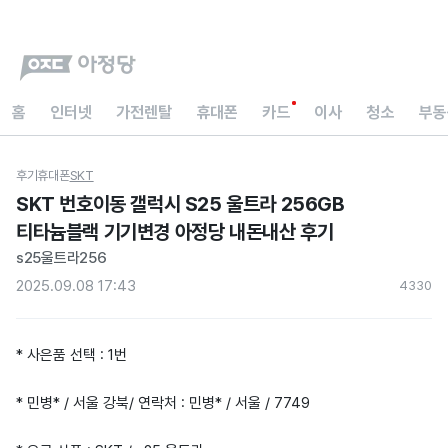
홈
인터넷
가전렌탈
휴대폰
카드
이사
청소
부동
후기
휴대폰
SKT
SKT 번호이동 갤럭시 S25 울트라 256GB
티타늄블랙 기기변경 아정당 내돈내산 후기
s25울트라256
2025.09.08 17:43
433
0
* 사은품 선택 : 1번
* 민병* / 서울 강북/ 연락처 : 민병* / 서울 / 7749