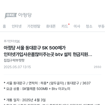
홈
인터넷
가전렌탈
휴대폰
카드
이사
청소
부동
후기
인터넷
SK
아정당 서울 동대문구 SK 500메가
인터넷가입사은품많이주는곳 btv 설치 현금지원
받은 후기
집집구락부핫핫
2025.05.07 13:15
255
0
* 서울 동대문구 / 연락처 : 하종* (앞두글자) / 동대문구 / 3637
* 요금 상품 : SK텔레콤 500MB + Btv 이코노미
* 개통 일자 : 2025년 4월 3일