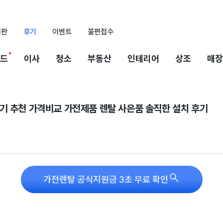
시판
후기
이벤트
불편접수
드
이사
청소
부동산
인테리어
상조
매장
기 추천 가격비교 가전제품 렌탈 사은품 솔직한 설치 후기

가전렌탈 공식지원금 3초 무료 확인