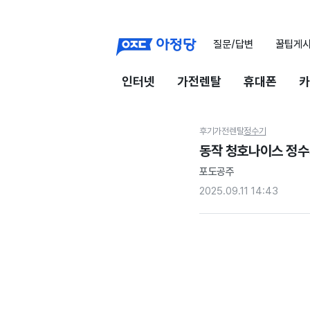
질문/답변
꿀팁게
인터넷
가전렌탈
휴대폰
카
후기
가전렌탈
정수기
동작 청호나이스 정수
포도공주
2025.09.11 14:43