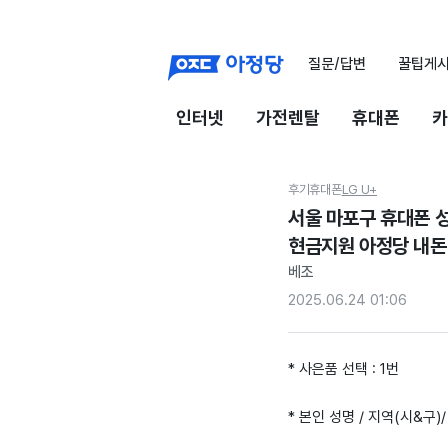
질문/답변
꿀팁게
인터넷
가전렌탈
휴대폰
카
후기
휴대폰
LG U+
서울 마포구 휴대폰 성
현금지원 아정당 내돈
베조
2025.06.24 01:06
* 사은품 선택 : 1번
* 본인 성명 / 지역(시&구)/ 