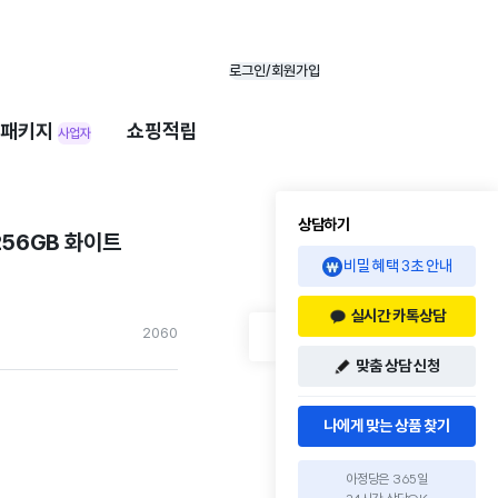
로그인/회원가입
패키지
쇼핑적립
사업자
상담하기
256GB 화이트
비밀 혜택 3초 안내
실시간 카톡상담
206
0
맞춤 상담 신청
나에게 맞는 상품 찾기
아정당은 365일