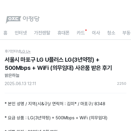
홈
인터넷
가전렌탈
휴대폰
카드
이사
청소
부동
후기
인터넷
LG U+
서울시 마포구 LG U플러스 LG(3년약정) +
500Mbps + WiFi (의무임대) 사은품 받은 후기
밝은하늘
2025.06.13 12:11
225
0
* 본인 성명 / 지역(시&구)/ 연락처 : 김미* / 마포구/ 8348
* 요금 상품 : LG(3년약정) + 500Mbps + WiFi (의무임대)