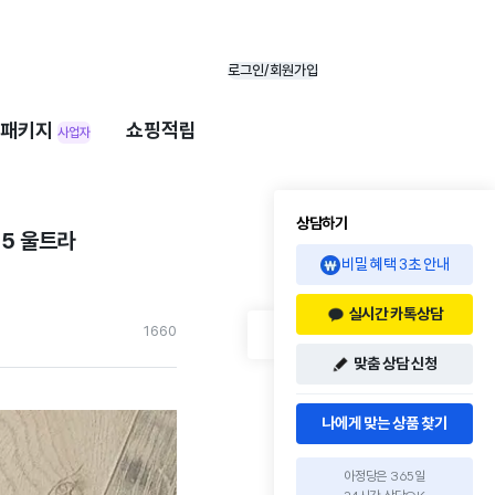
로그인/회원가입
패키지
쇼핑적립
사업자
상담하기
25 울트라
비밀 혜택 3초 안내
실시간 카톡상담
166
0
맞춤 상담 신청
나에게 맞는 상품 찾기
아정당은 365일