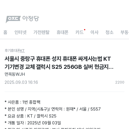
홈
인터넷
가전렌탈
휴대폰
카드
이사
청소
부동
후기
휴대폰
KT
서울시 중랑구 휴대폰 성지 휴대폰 싸게사는법 KT
기기변경 교체 갤럭시 S25 256GB 실버 현금지원
아정당 내돈내산 후기
면목동WJH
2025.09.03 16:16
220
0
* 사은품 : 1번 종합팩
* 본인 성명 / 지역(시&구)/ 연락처 : 원재* / 서울 / 5557
* 요금 상품 : KT / 갤럭시 S25
* 개통 일자 : 2025년 09월 03일