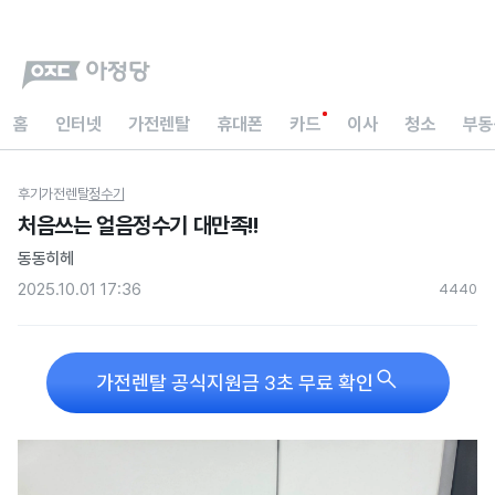
홈
인터넷
가전렌탈
휴대폰
카드
이사
청소
부동
후기
가전렌탈
정수기
처음쓰는 얼음정수기 대만족!!
동동히헤
2025.10.01 17:36
444
0

가전렌탈 공식지원금 3초 무료 확인