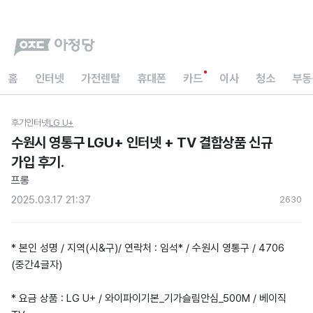
홈
인터넷
가전렌탈
휴대폰
카드
이사
청소
부동
후기
인터넷
LG U+
수원시 영통구 LGU+ 인터넷 + TV 결합상품 신규
가입 후기.
프롱
2025.03.17 21:37
263
0
* 본인 성명 / 지역(시&구)/ 연락처 : 임석* / 수원시 영통구 / 4706
(중간4글자)
* 요금 상품 : LG U+ / 와이파이기본_기가슬림안심_500M / 베이직