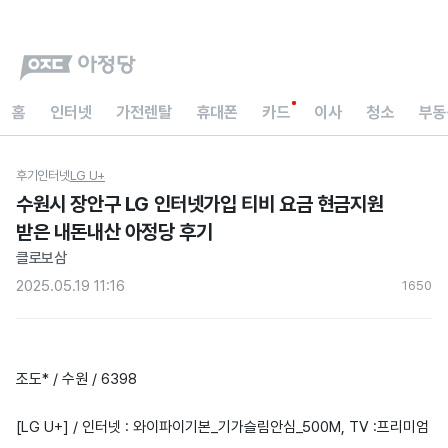
홈
인터넷
가전렌탈
휴대폰
카드
이사
청소
부동
후기
인터넷
LG U+
수원시 장안구 LG 인터넷가입 티비 요금 현금지원
받은 내돈내산 아정당 후기
클로보삼
2025.05.19 11:16
165
0
조도* / 수원 / 6398
[LG U+] / 인터넷 : 와이파이기본_기가슬림안심_500M, TV :프리미엄