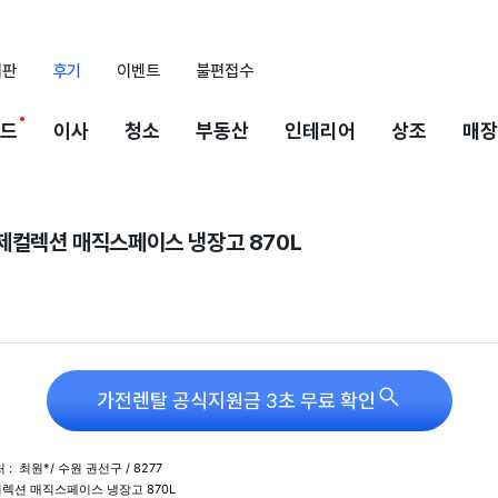
시판
후기
이벤트
불편접수
드
이사
청소
부동산
인테리어
상조
매장
브제컬렉션 매직스페이스 냉장고 870L

가전렌탈 공식지원금 3초 무료 확인
:  최원*/ 수원 권선구 / 8277
제컬렉션 매직스페이스 냉장고 870L