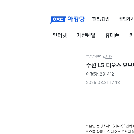
질문/답변
꿀팁게
인터넷
가전렌탈
휴대폰
카
후기
가전렌탈
기타
수원 LG 디오스 오
아정당_291412
2025.03.31 17:18
* 본인 성명 / 지역(시&구)/ 연락처 
* 요금 상품 : LG 디오스 오브