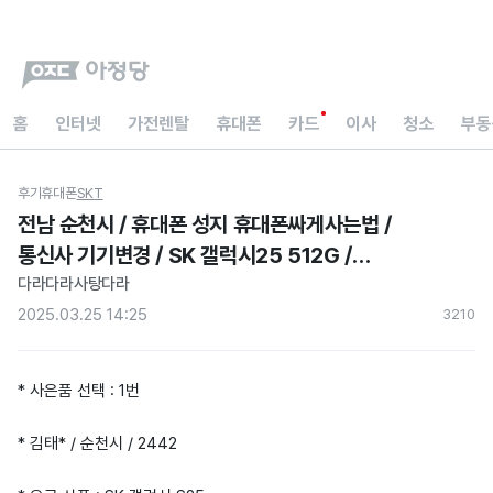
홈
인터넷
가전렌탈
휴대폰
카드
이사
청소
부동
후기
휴대폰
SKT
전남 순천시 / 휴대폰 성지 휴대폰싸게사는법 /
통신사 기기변경 / SK 갤럭시25 512G /
아이스블루/ 현금지원 아정당 내돈내산 후기
다라다라사탕다라
2025.03.25 14:25
321
0
* 사은품 선택 : 1번
* 김태* / 순천시 / 2442