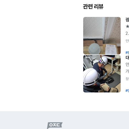
관련 리뷰
★
2
베
인
9
#
1
가
안
~
가
가
가
창
지
하
분
#
때
받
설
잘
후
사
한
하