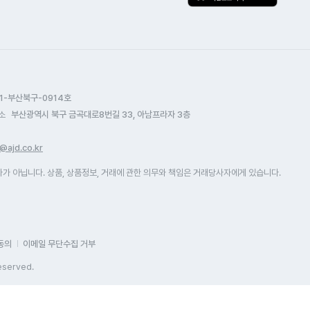
연결해서 잘 
은 그냥 아정당에서 하세요 적어도
해야 되는 상
지급도 설치
해는 안보실겁니다.
연락을 드렸는
상담도만족스
지나니까 전
자주 이용하게
주셨습니다.
했지만, 잘 
감사합니다. 
1-부산북구-0914호
염두해 두었습
소
부산광역시 북구 금곡대로8번길 33, 아남프라자 3층
설치 기사님
다음날 바로 
@ajd.co.kr
처음 이용해
 아닙니다. 상품, 상품정보, 거래에 관한 의무와 책임은 거래당사자에게 있습니다.
빠르고 와이파
그리고 아무것
신청할 뻔했는
알려주셔서 요
홈페이지나 
동의
이메일 무단수집 거부
상품 혜택 
eserved.
알려줍니다. 
이벤트 글을 
24시간 상담