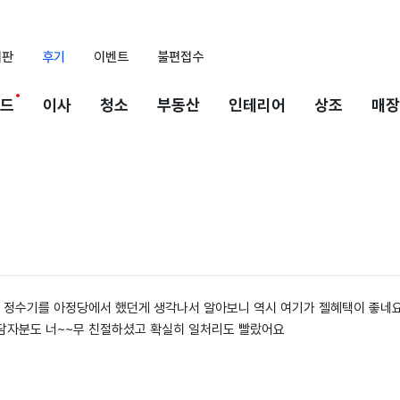
시판
후기
이벤트
불편접수
드
이사
청소
부동산
인테리어
상조
매장
정수기를 아정당에서 했던게 생각나서 알아보니 역시 여기가 젤혜택이 좋네요
담자분도 너~~무 친절하셨고 확실히 일처리도 빨랐어요