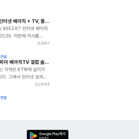
서울시 KT 인터넷 베이직 + TV, 통신사 변경 솔직한 가입 설치 후기
 / 9553 KT 인터넷 베이직
01/30 ​ 이번에 이사를
사용했던 SKB 인터넷을
6,199
7
서 업체를 알아보던 중에
 연결
했던 아정당을 소개받아
인터넷 와이파이 베이직TV 결합 솔직한 가입설치 후기
었습니다. 기사님은 약속
는 지역은 KT밖에 설치가
서 정확하게 방문 해주셨고
다. 그래서 인터넷 검색을
이후에 셋탑을 설치해주시고
터넷 사은품 지급이 가장
22,912
5
을 마무리 해주셨습니다
교했어요. 아정당이 사은품
공유기를 사용할 계획이라
 연결
 많아 설치하기로
 포트로 인터넷을
. 아정당에서는 다양한
 요청에도 친절하게 대응
 하고 있더군요. 인터넷
 제가 원하는 구성으로
CTV도 같이 신청했습니다.
 잘 되고 ​ 티비도 잘 나오고
 설치 날짜를 1~2일
 컴퓨터 방에 공유기도
니다. 최대한 빨리 설치를