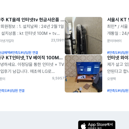
광주 KT올레 인터넷tv 현금사은품 지니TV 베이직 솔직한 아정당가입 후기
회원정보 : 1. 설치날짜 : 24년 2월 1일
최민* / 서울
. 설치상품 : kt 인터넷 100M + tv
개통일 : 24/
이직, 와이파이 3. 나상* 4. 휴대폰 :
하면서 오래 
23,139
11
터넷가입자
쭌이아바이
441 5. 지역 : 광주광역시 인터 넷
KT로 바꾸면
현금혜택
#만족도
#상담원 연결
#만족도
#상담원
00메가 + 베이직 tv 상품에
지인이 가입
대구 KT인터넷,TV 베이직 100MB 솔직한 가입설치 후기
입했습니다. 기존 SK 3년 사용했구요
이용하게 되
녕하세요. 아정당을 통한 인터넷 + TV
제가 살고 있
 약정 마친 후에 다시 아정당 통해서
시간을 맞춰
입후기 남깁니다. 애초에 LG로
안된다고 합니
입하면 5만원을 추가 사은품으로
사전 작업 
입신청 하였으나 비대칭으로 들어온다
통해 KT 인
9,595
7
원이
오영택
급한다고 하니 재 약정 생각하시는
빠르게 작업
여 KT로 변경 하였습니다. 사은품
많은 곳을 비
들은 꼭 아정당 통해서 많은 혜택
원래 있던 
만족도
#상담원 연결
#만족도
#상담원
문에 여기저기 비교 많이 하시면서
지급이 가장
으시고 가입하시는 것 추천드립니다.
거실에 두개
치들 하실텐데 그냥 아정당 이용 해도
결정했습니다
 사용할게요 3년 후에 다시 봬요 ^^
연결해달라는
회 전혀 없으실거예요. 사은품도
사업들도 많이
해 주셨구요
은품이지만 상담해주시는 분들 한명
하는 김에 C
인터넷 설치도
명 다 친절하시고 일처리들도 깔끔
개인 사정으로
있습니다 ^^
십니다. 알아보기 귀찮다 하시는 분
앞당겨야 했습