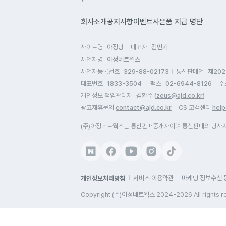
들
손
회사소개
공지사항
이벤트
사은품 지급 명단
사이트명
아정당
대표자
김민기
사업자명
아정네트웍스
사업자등록번호
329-88-02173
통신판매업
제202
대표번호
1833-3504
팩스
02-6944-8126
주
개인정보 책임관리자
김환수 (
zeus@ajd.co.kr
)
광고제휴문의
contact@ajd.co.kr
CS 고객센터
help
(주)아정네트웍스는 통신판매중개자이며 통신판매의 당사자가
개인정보처리방침
서비스 이용약관
마케팅 정보수신 
Copyright (주)아정네트웍스 2024-2026 All rights r