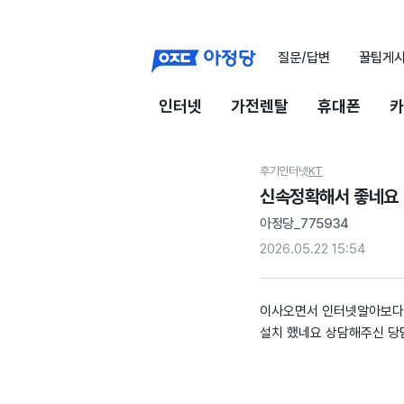
질문/답변
꿀팁게
인터넷
가전렌탈
휴대폰
카
후기
인터넷
KT
신속정확해서 좋네요
아정당_775934
2026.05.22 15:54
이사오면서 인터넷알아보다 
설치 했네요 상담해주신 당