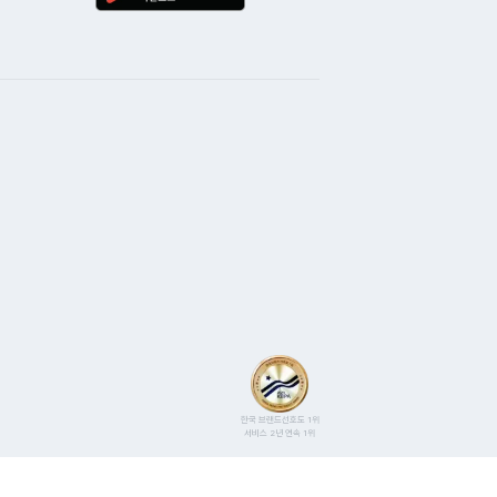
사용하고 있습니다. 사은품
황이 생겨 늦은 시간에
 다음날 지급되었구요
데요. 한 5분 정도
러워서 앞으로도 아정당
문 상담사분께서 전화를
 될것 같네요 ^^
 급한 마음에 횡설수설
듣고 빠르게 조치해주셔서
안될 수도 있다라는 상황도
니다. 운이 좋았던 건지
과의 시간 조율이 가능해
설치가 가능했어요. KT는
 보는데 인터넷 속도도
이 이용도 잘 됩니다.
도 모르고 500메가
데 100메가와 차이를
금도 절약 됬네요. ​ 아정당
카카오톡에 안내 되어 있는
유선 상담으로도 자세히
한국 브랜드선호도 1위
서비스 2년 연속 1위
저도 고마웠던 마음에 후기
쓰게 됬습니다. 아정당
 진행한다고 하니 꼭 직접