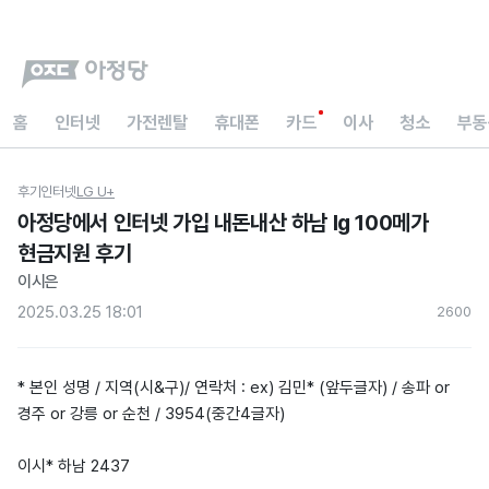
홈
인터넷
가전렌탈
휴대폰
카드
이사
청소
부동
후기
인터넷
LG U+
아정당에서 인터넷 가입 내돈내산 하남 lg 100메가
현금지원 후기
이시은
2025.03.25 18:01
260
0
* 본인 성명 / 지역(시&구)/ 연락처 : ex) 김민* (앞두글자) / 송파 or
경주 or 강릉 or 순천 / 3954(중간4글자)
이시* 하남 2437