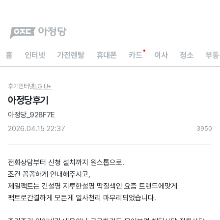
홈
인터넷
가전렌탈
휴대폰
카드
이사
청소
부동
후기
인터넷
LG U+
아정당후기
아정당_92BF7E
2026.04.15 22:37
395
0
전화상담부터 신청 설치까지 원스톱으로.
조건 꼼꼼하게 안내해주시고,
제일팩트는 긴설명 지루한설명 딱질색인 요즘 트랜드에맞게
팩트로간결하게 모든게 일사천리 마무리되었습니다.