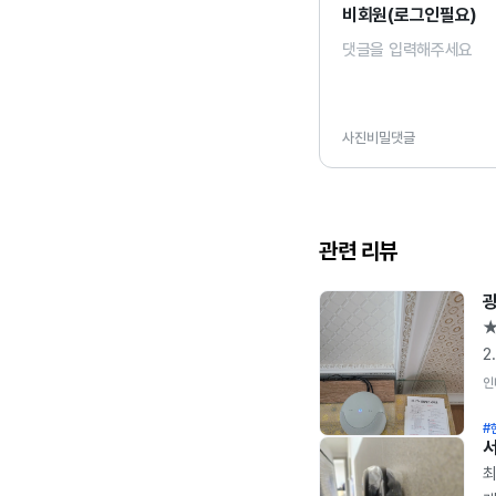
비회원(로그인필요)
사진
비밀댓글
관련 리뷰
★
2
베
인
9
#
1
가
최
~