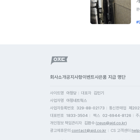
개
가
하
쭌
지
K
분
#
지
받
이
잘
시
사
빠
원
거
연
회사소개
공지사항
이벤트
사은품 지급 명단
해
인
사이트명
아정당
대표자
김민기
있
사업자명
아정네트웍스
연
사업자등록번호
329-88-02173
통신판매업
제202
지
대표번호
1833-3504
팩스
02-6944-8126
주
상
개인정보 책임관리자
김환수 (
zeus@ajd.co.kr
)
자
광고제휴문의
contact@ajd.co.kr
CS 고객센터
help