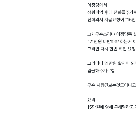
아정당에서
상황파악 후에 전화를주기
전화와서 지급요청이 "15
그게무슨소리냐 아정당쪽 
“21만원 다받아야 하는거 
그러면 다시 한번 확인 요
그러더니 21만원 확인이 
입금해주기로함
무슨 사람간보는것도아니고
요약
15만원에 양해 구해달라고