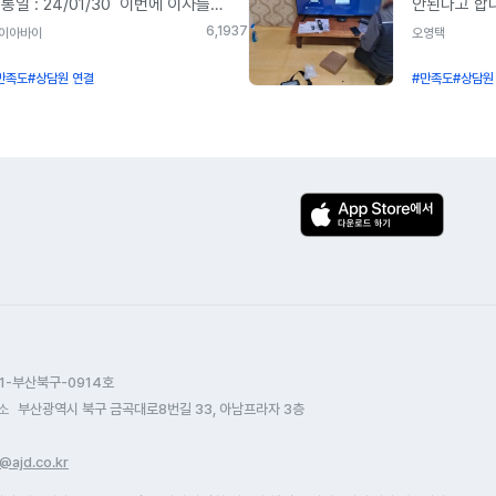
통일 : 24/01/30 ​ 이번에 이사를
안된다고 합니
입하면 5만원을 추가 사은품으로
사은품이지만
면서 오래 사용했던 SKB 인터넷을
통해 KT 인
6,193
7
이아바이
오영택
급한다고 하니 재 약정 생각하시는
한명 다 친
T로 바꾸면서 업체를 알아보던 중에
많은 곳을 비
들은 꼭 아정당 통해서 많은 혜택
하십니다. 알
만족도
#상담원 연결
#만족도
#상담원
인이 가입했던 아정당을 소개받아
지급이 가장
으시고 가입하시는 것 추천드립니다.
들은 그냥 
용하게 되었습니다. 기사님은 약속
결정했습니다
 사용할게요 3년 후에 다시 봬요 ^^
손해는 안보
간을 맞춰서 정확하게 방문 해주셨고
사업들도 많이
전 작업 이후에 셋탑을 설치해주시고
하는 김에 C
르게 작업을 마무리 해주셨습니다
개인 사정으로
래 있던 공유기를 사용할 계획이라
앞당겨야 했습
실에 두개 포트로 인터넷을
해야 되는 상
결해달라는 요청에도 친절하게 대응
연락을 드렸는
 주셨구요 제가 원하는 구성으로
지나니까 전
터넷 설치도 잘 되고 ​ 티비도 잘 나오고
주셨습니다.
습니다 ^^ 컴퓨터 방에 공유기도
했지만, 잘 
결해서 잘 사용하고 있습니다. 사은품
감사합니다. 
1-부산북구-0914호
급도 설치 다음날 지급되었구요
염두해 두었습
소
부산광역시 북구 금곡대로8번길 33, 아남프라자 3층
담도만족스러워서 앞으로도 아정당
설치 기사님
주 이용하게 될것 같네요 ^^
다음날 바로 
@ajd.co.kr
처음 이용해