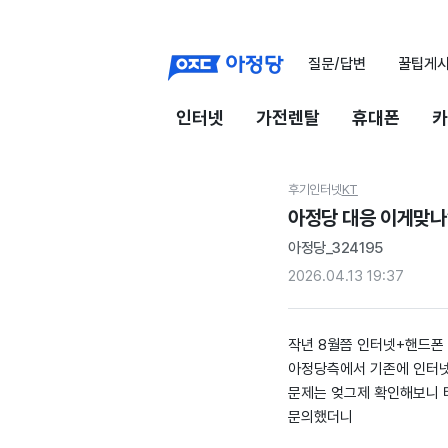
질문/답변
꿀팁게
인터넷
가전렌탈
휴대폰
카
후기
인터넷
KT
아정당 대응 이게맞나
아정당_324195
2026.04.13 19:37
작년 8월쯤 인터넷+핸드폰
아정당측에서 기존에 인터넷
문제는 엊그제 확인해보니 
문의했더니