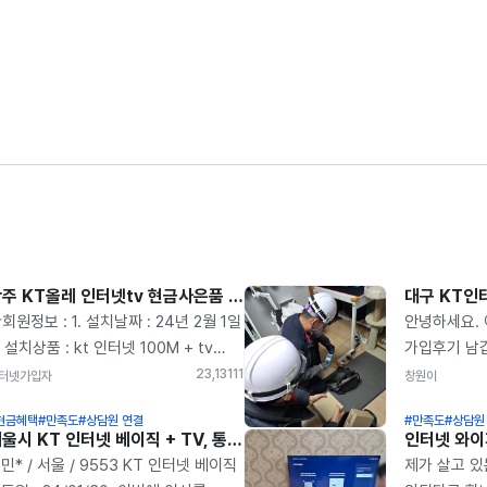
광주 KT올레 인터넷tv 현금사은품 지니TV 베이직 솔직한 아정당가입 후기
회원정보 : 1. 설치날짜 : 24년 2월 1일
안녕하세요. 
. 설치상품 : kt 인터넷 100M + tv
가입후기 남깁
이직, 와이파이 3. 나상* 4. 휴대폰 :
가입신청 하
23,131
11
터넷가입자
창원이
441 5. 지역 : 광주광역시 인터 넷
하여 KT로 
현금혜택
#만족도
#상담원 연결
#만족도
#상담원
00메가 + 베이직 tv 상품에
때문에 여기
서울시 KT 인터넷 베이직 + TV, 통신사 변경 솔직한 가입 설치 후기
입했습니다. 기존 SK 3년 사용했구요
설치들 하실텐
민* / 서울 / 9553 KT 인터넷 베이직
제가 살고 있
 약정 마친 후에 다시 아정당 통해서
후회 전혀 