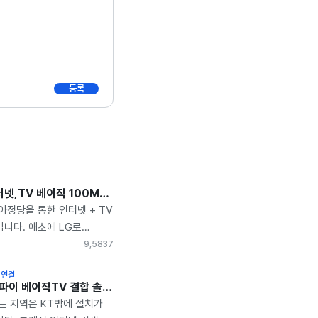
등록
대구 KT인터넷,TV 베이직 100MB 솔직한 가입설치 후기
아정당을 통한 인터넷 + TV
니다. 애초에 LG로
였으나 비대칭으로 들어온다
9,583
7
변경 하였습니다. 사은품
 연결
저기 비교 많이 하시면서
인터넷 와이파이 베이직TV 결합 솔직한 가입설치 후기
데 그냥 아정당 이용 해도
는 지역은 KT밖에 설치가
없으실거예요. 사은품도