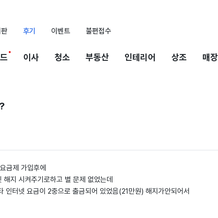
시판
후기
이벤트
불편접수
드
이사
청소
부동산
인테리어
상조
매장
?
 요금제 가입후에
 해지 시켜주기로하고 별 문제 없었는데
타 인터넷 요금이 2중으로 출금되어 있었음(21만원) 해지가안되어서