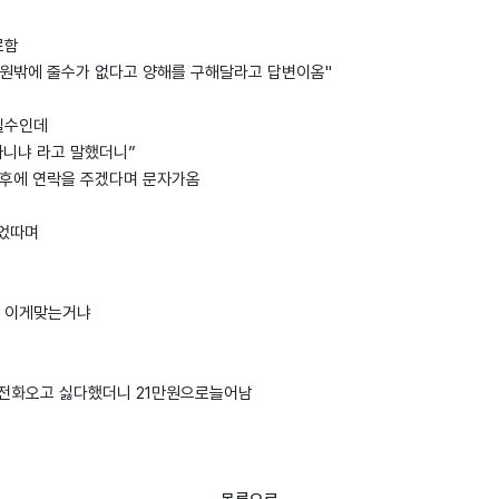
로함
만원밖에 줄수가 없다고 양해를 구해달라고 답변이옴"
실수인데
아니냐 라고 말했더니”
청후에 연락을 주겠다며 문자가옴
되었따며
 이게맞는거냐
 전화오고 싫다했더니 21만원으로늘어남