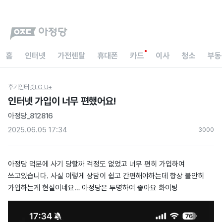
홈
인터넷
가전렌탈
휴대폰
카드
이사
청소
부동
후기
인터넷
LG U+
인터넷 가입이 너무 편했어요!
아정당_812816
2025.06.05 17:34
300
0
아정당 덕분에 사기 당할까 걱정도 없었고 너무 편히 가입하여
쓰고있습니다. 사실 이렇게 상담이 쉽고 간편해야하는데 항상 불안히
가입하는게 현실이네요… 아정당은 투명하여 좋아요 화이팅