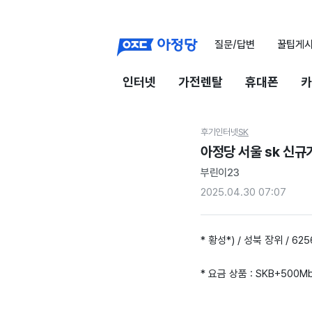
질문/답변
꿀팁게
인터넷
가전렌탈
휴대폰
카
후기
인터넷
SK
아정당 서울 sk 신
부린이23
2025.04.30 07:07
* 황성*) / 성북 장위 / 625
* 요금 상품 : SKB+500M