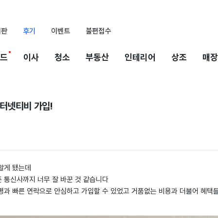
시판
후기
이벤트
불편접수
드
이사
청소
부동산
인테리어
상조
매장
터넷티비 가입!
알게 됐는데
 통신사까지 너무 잘 바꾼 것 같습니다
명과 빠른 연락으로 안심하고 가입할 수 있었고 거품없는 비용과 더불어 혜택들