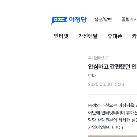
질문/답변
꿀팁게
인터넷
가전렌탈
휴대폰
카
후기
인터넷
KT
안심하고 간편했던 인
보다
2025.06.06 15:23
동생의 추천으로 아정당을 
이번에 인터넷티비며 휴대폰
담당 상담원분의 세세한 설
가입이었습니다!! : )