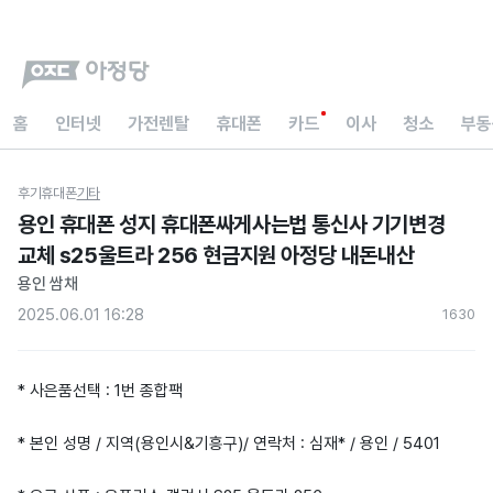
홈
인터넷
가전렌탈
휴대폰
카드
이사
청소
부동
후기
휴대폰
기타
용인 휴대폰 성지 휴대폰싸게사는법 통신사 기기변경
교체 s25울트라 256 현금지원 아정당 내돈내산
용인 쌈채
2025.06.01 16:28
163
0
* 사은품선택 : 1번 종합팩
* 본인 성명 / 지역(용인시&기흥구)/ 연락처 : 심재* / 용인 / 5401