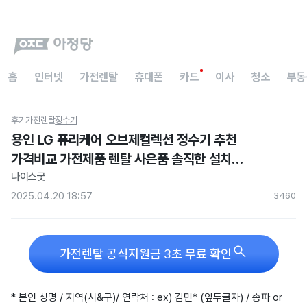
홈
인터넷
가전렌탈
휴대폰
카드
이사
청소
부동
후기
가전렌탈
정수기
용인 LG 퓨리케어 오브제컬렉션 정수기 추천
가격비교 가전제품 렌탈 사은품 솔직한 설치
후기입니다
나이스굿
2025.04.20 18:57
346
0

가전렌탈 공식지원금 3초 무료 확인
* 본인 성명 / 지역(시&구)/ 연락처 : ex) 김민* (앞두글자) / 송파 or