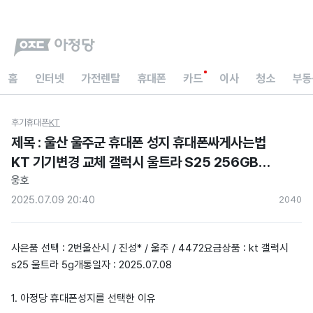
홈
인터넷
가전렌탈
휴대폰
카드
이사
청소
부동
후기
휴대폰
KT
제목 : 울산 울주군 휴대폰 성지 휴대폰싸게사는법
KT 기기변경 교체 갤럭시 울트라 S25 256GB
티타늄 화이트실버 기기변경 핸드폰싸게사는법
웅호
현금지원 아정당 내돈내산 후기)울산시 / 진성* /
2025.07.09 20:40
204
0
울주 / 44721
사은품 선택 : 2번울산시 / 진성* / 울주 / 4472요금상품 : kt 갤럭시
s25 울트라 5g개통일자 : 2025.07.08
1. 아정당 휴대폰성지를 선택한 이유