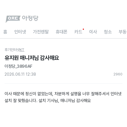
홈
인터넷
가전렌탈
휴대폰
카드
이사
청소
부동
후기
인터넷
KT
유지원 매니저님 감사해요
아정당_3896AF
2026.06.11 12:38
296
0
이사 때문에 정신이 없었는데, 차분하게 설명을 너무 잘해주셔서 인터넷
설치 잘 맞췄습니다. 설치 기사님, 매니저님 감사해요