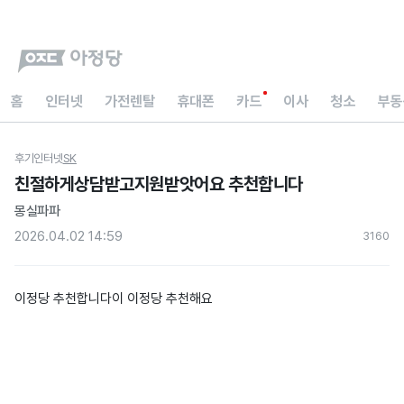
홈
인터넷
가전렌탈
휴대폰
카드
이사
청소
부동
후기
인터넷
SK
친절하게상담받고지원받앗어요 추천합니다
몽실파파
2026.04.02 14:59
316
0
이정당 추천합니다이 이정당 추천해요