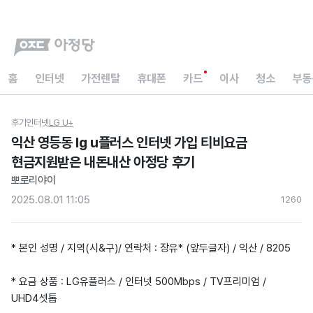
홈
인터넷
가전렌탈
휴대폰
카드
이사
청소
부동
후기
인터넷
LG U+
익산 영등동 lg u플러스 인터넷 가입 티비요금
현금지원받은 내돈내산 아정당 후기
뽀로리야이
2025.08.01 11:05
126
0
* 본인 성명 / 지역(시&구)/ 연락처 : 장유* (앞두글자) / 익산 / 8205
* 요금 상품 : LG유플러스 / 인터넷 500Mbps / TV프리미엄 /
UHD4셋톱