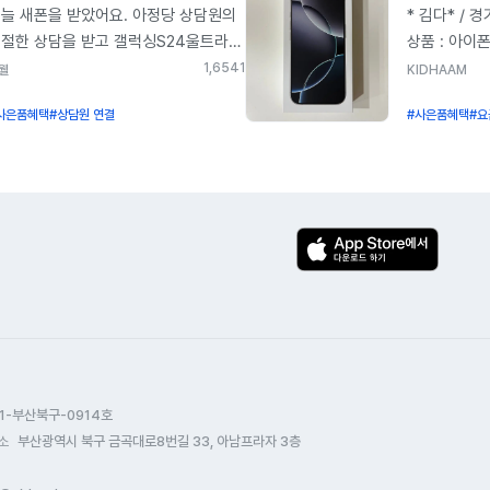
아듣기 쉽게 설명해주셔서 빠르게 잘
이벤트 참여 
늘 새폰을 받았어요. 아정당 상담원의
* 김다* / 경
행한거 같습니다 한번 더 괜찮았던건
선택 : 2번 
절한 상담을 받고 갤럭싱S24울트라를
상품 : 아이폰
정당앱도 보기 쉽게 되어있어서 더
ex) 2025.
매하였어요. 아정당에서 사은품도
슈퍼 * 카페
1,654
1
웰
KIDHAAM
았던 것 같습니다 인터넷따로
지원금액 : 
짐히 보내준다니 기대가 되네요. 폰 잘
경우 사은품
신청하는 거 따로 자세하게 볼 수
(단통법 상한
사은품혜택
#상담원 연결
#사은품혜택
#요
용하겠습니다. 감사합니다 아정당!
이벤트 참여 
었고 진행상황까지 볼 수 있어서 아주
최대현금 지급
: 2025년 
찮았습니다 인터넷설치도 기사분이
배송지연 생
지원금액 : 
셔서 착착 잘 빠르게 되었고 설명도
신속 배송이
(단통법 상한
절하게 잘해주셨습니다~ 또 아정당도
감동했습니다!
최대현금 지급
르게 진행될 수 있도록 늦게까지
개봉했습니다~
선택한 이유
화하며 고생하시며 고객을 먼저
너무 이뻐요
광고하는 걸 
각하시면서 일하시는 것 같아 더
비대면으로 
핸드폰을 바
동이었습니다 계약날짜만기로 또
전화로 상담
문의해봤습니
청하게 된다면 다른 곳말고
아정당 김선
통해서 구매
정당에서 또 신청하겠습니다~
친절하게 잘
직접 가서 발
절하고 자세한 설명이 좋았습니다
감사합니다!!
편리하게 집
1-부산북구-0914호
감사합니다~
보구있습니다!
2. 기기변경
소
부산광역시 북구 금곡대로8번길 33, 아남프라자 3층
아정당에서 쭈
신청부터 기기
가족한테도 추
편리합니다. 