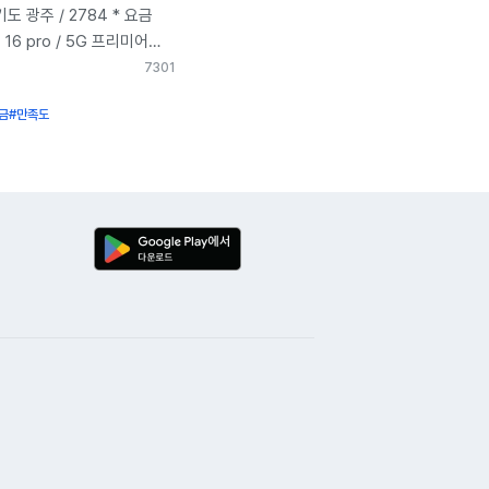
부탁드립니다~ * 사은품
기도 광주 / 2784 * 요금
부탁드립니다 * 개통 일자 :
 16 pro / 5G 프리미어
02.04 * 현금 및 상품권
 후기글을 상의없이 삭제할
730
1
본사 폰파라치 대비 기입금지
 반환 동의하실 경우에만
 15% 금액 1원 빠지지 않고
금
#만족도
부탁드립니다~ * 개통 일자
) 와 이번 연휴가 길어서
4월 18일 * 현금 및 상품권
각하구있었는데 2월4일
본사 폰파라치 대비 기입금지
라니ᅲᅲ 아정당
 15% 금액 1원 빠지지 않고
! 설레는 마음으로
) 1. 아정당 휴대폰성지를
~ S25 울트라 실버블루
 유튜브 채널들에서
ᅲᅲ 대에~ 만족합니다~
자주 봤었는데, 마침
휴대폰 개통하는게 처음이라
꾸려고 생각하던 중에
하면서 걱정많이했습니다.
다. 전에는 통신사를
규 직원분께서 정확하고
하거나 강변 테크노마트에
 설명해주셔서 진심으로
품을 팔곤 했는데, 이젠
 아정당 유튜브 꿀팁영상 잘
에서 구매해보고 싶었어요.
! 앞으로 제 휴대폰 구매는
, 개통하는 과정 구매
우욱~~^^ 친구
 배송, 개통까지
천해야겠어요!! 2025년
문자랑 전화로 다