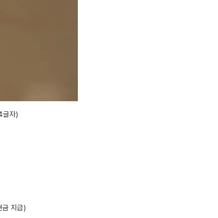
간4글자)
현금 지급)