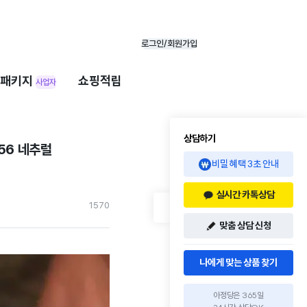
로그인/회원가입
패키지
쇼핑적립
사업자
상담하기
56 네추럴
비밀 혜택 3초 안내
실시간 카톡상담
157
0
맞춤 상담 신청
나에게 맞는 상품 찾기
아정당은 365일