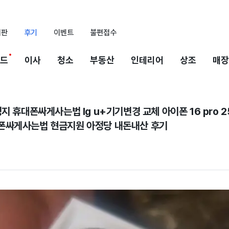
시판
후기
이벤트
불편접수
드
이사
청소
부동산
인테리어
상조
매장
지 휴대폰싸게사는법 lg u+기기변경 교체 아이폰 16 pro 2
폰싸게사는법 현금지원 아정당 내돈내산 후기