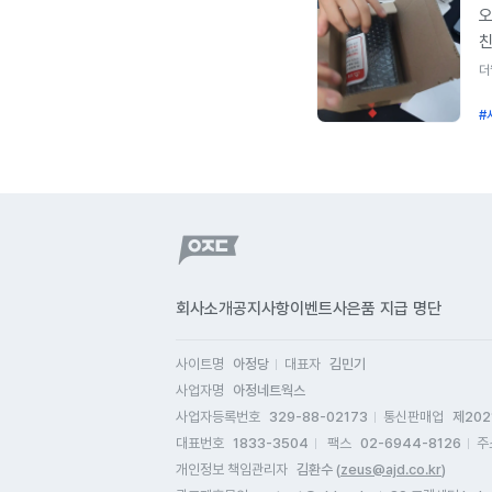
알
오
진
친
아
구
더
좋
푸
폰
#
사
있
괜
오
친
빠
전
생
회사소개
공지사항
이벤트
사은품 지급 명단
감
신
사이트명
아정당
대표자
김민기
아
사업자명
아정네트웍스
친
사업자등록번호
329-88-02173
통신판매업
제202
대표번호
1833-3504
팩스
02-6944-8126
주
개인정보 책임관리자
김환수 (
zeus@ajd.co.kr
)