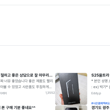
친절하고 좋은 상담으로 잘 마무리했어요~
S25울트라
짜 너뮤 좋았습니다 좋은 제품도 빨리
* 본인 성명 
아볼 수 있었고 사은품도 푸짐하게
: ex) 박기*
시고 폰신청하는 거 하며
5576(중간4
1,355
2
이레미
Eddy.p
터넷신청까지 빨리 진행이 되서
LG * 카페
#사은품혜택
#요
았어요 요금제설명이 간단하게
경우 사은품
 폰 구매 기분 좋네요^^