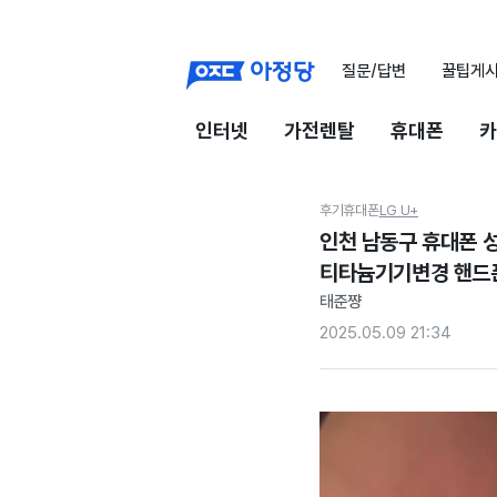
질문/답변
꿀팁게
인터넷
가전렌탈
휴대폰
카
후기
휴대폰
LG U+
인천 남동구 휴대폰 성
티타늄기기변경 핸드
태준쨩
2025.05.09 21:34