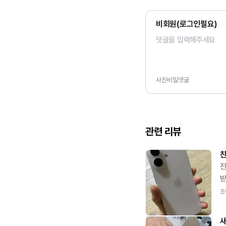
비회원(로그인필요)
사진
비밀댓글
관련 리뷰
진
받
주
조
인
좋
새