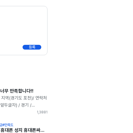
등록
 너무 만족합니다!!
/ 지역(경기도 포천)/ 연락처
 (앞두글자) / 경기 /
글자) * 요금 상품 : ex)
1,388
1
 후기글을 상의없이 삭제할
금
#만족도
 반환 동의하실 경우에만
경기도 광주 휴대폰 성지 휴대폰싸게사는법 통신사 기기변경 교체 (아이폰 16 PRO, LGU+, 화이트티타늄) 현금지원 아정당 내돈내산 후기