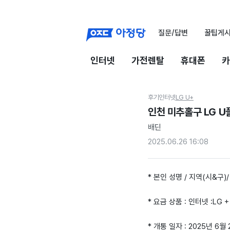
질문/답변
꿀팁게
인터넷
가전렌탈
휴대폰
카
후기
인터넷
LG U+
인천 미추홀구 LG 
배딘
2025.06.26 16:08
* 본인 성명 / 지역(시&구)/
* 요금 상품 : 인터넷 :LG +
* 개통 일자 : 2025년 6월