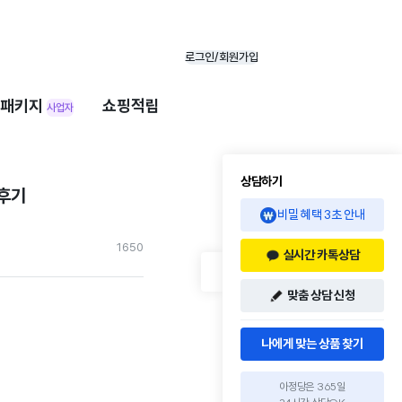
로그인/회원가입
패키지
쇼핑적립
사업자
상담하기
 후기
비밀 혜택 3초 안내
165
0
실시간 카톡상담
맞춤 상담 신청
나에게 맞는 상품 찾기
아정당은 365일