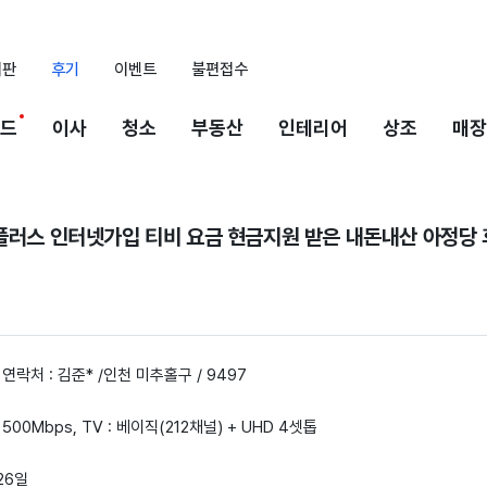
시판
후기
이벤트
불편접수
드
이사
청소
부동산
인테리어
상조
매장
U플러스 인터넷가입 티비 요금 현금지원 받은 내돈내산 아정당
 연락처 : 김준* /인천 미추홀구 / 9497
 500Mbps, TV : 베이직(212채널) + UHD 4셋톱
 26일