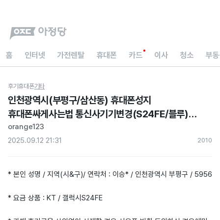
홈
인터넷
가전렌탈
휴대폰
카드
이사
청소
부동
후기
휴대폰
기타
인천광역시(부평구/삼산동) 휴대폰성지
휴대폰싸게사는법 통신사기기변경(S24FE/블루)
현금지원 아정당 내돈내산 후기
orange123
2025.09.12 21:31
201
0
* 본인 성명 / 지역(시&구)/ 연락처 : 이승* / 인천광역시 부평구 / 5956
* 요금 상품 : KT / 갤럭시S24FE