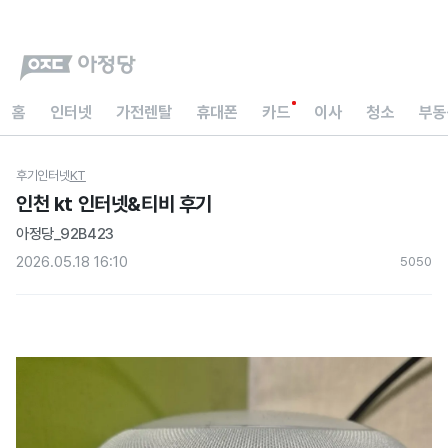
홈
인터넷
가전렌탈
휴대폰
카드
이사
청소
부동
후기
인터넷
KT
인천 kt 인터넷&티비 후기
아정당_92B423
2026.05.18 16:10
505
0