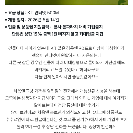
* 요금 상품 :
KT 인터넷 500M
* 개통 일자 :
2026년 5월 14일
* 현금 및 상품권 지원금액 :
본사 폰파라치 대비 기입금지
단통법 상한 15% 금액 1원 빠지지 않고 최대현금 지급
건물마다 차이가 있는데, KT 같은 경우엔 90프로 이상이 대칭형이라
렉없이 인터넷이 원활하게 다 사용되는데
다른 곳 같은 경우엔 건물에 따라 비대칭형으로 들어와서 어떤걸 해도
버벅거리고 느릴 수있다고 하더라구요
다들 먼저 알아보시면 좋을것같아요~
처음엔 그냥 가까운 영업점에 전화해서 개통신규 신청을 하는데
그쪽에는 상품권만 지급하더라구요. 그래서 인터넷 가입에 대해 여기저기
알아보는데 아정당 통신에 대한 후기가
많이 보였어요! 처음엔 홍보인가 의심도되고 현금지급에 상품권도
수수료없이 바로 환급해준다는 것 보고 좀 신기(?)해서 카페 가입후 후기
둘러보며 구경 후 상담 전화를 드렸습니다. 굉장히 친절하게