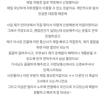
제일 저렴한 걸로 약정해서 신청했어요!
제일 무난하게 자취생들이 이용할 수 있는 것같아요. 개인적으로 앞서
언급한 대칭형 때문에
사실 제가 인터넷에서 직접 찾아서 이렇게 신청해본게 처음이였어요!
그래서 걱정도되고, 괜찮은건가 싶었는데 상담해주시는 분들도 전부
친절하셨고
제가 이사온 건물에 어떤 통신사가 제일 빠르고 적합한지, 제가 결합을
하면 어떤 할인이 되는지
꼼꼼히 알려주시고, 무엇보다 제가 문제없이 혜택이나 개통받을 수
있도록 먼저 연락주셔서 넘넘 좋았어요!
기사님도 꼼꼼하게 해주셨고, 아정당통신에서도 신경써주셔서
만족스러워요
사은품이나 이런 부분이 제일 중요한거같아요 ㅠㅠ 다른건 다 똑같이
3사에서 오는거니깐요.
그리고 지금은 멀리서 노트북 연결해서 무선으로 쓰고있는데 렉없이
원활하고 빠르게 잘 되네요~