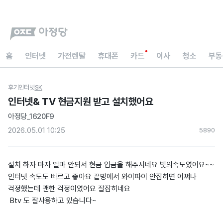
홈
인터넷
가전렌탈
휴대폰
카드
이사
청소
부동
후기
인터넷
SK
인터넷& TV 현금지원 받고 설치했어요
아정당_1620F9
2026.05.01 10:25
589
0
설치 하자 마자 얼마 안되서 현금 입금을 해주시네요 빛의속도였어요~~
인터넷 속도도 빠르고 좋아요 끝방에서 와이파이 안잡히면 어쩌나
걱정했는데 괜한 걱정이였어요 잘잡히네요
Btv 도 잘사용하고 있습니다~