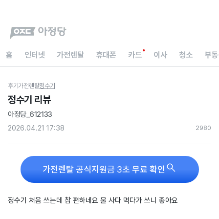
홈
인터넷
가전렌탈
휴대폰
카드
이사
청소
부동
후기
가전렌탈
정수기
정수기 리뷰
아정당_612133
2026.04.21 17:38
298
0

가전렌탈 공식지원금 3초 무료 확인
정수기 처음 쓰는데 참 편하네요 물 사다 먹다가 쓰니 좋아요