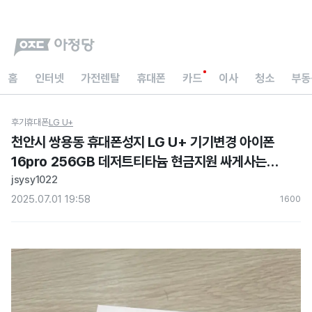
홈
인터넷
가전렌탈
휴대폰
카드
이사
청소
부동
후기
휴대폰
LG U+
천안시 쌍용동 휴대폰성지 LG U+ 기기변경 아이폰
16pro 256GB 데저트티타늄 현금지원 싸게사는법
아정당 내돈내산후기
jsysy1022
2025.07.01 19:58
160
0