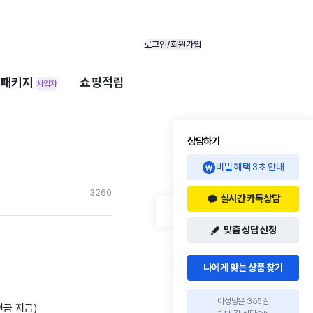
로그인/회원가입
패키지
쇼핑적립
사업자
상담하기
비밀 혜택 3초 안내
326
0
실시간 카톡상담
맞춤 상담 신청
나에게 맞는 상품 찾기
아정당은 365일
현금 지급)