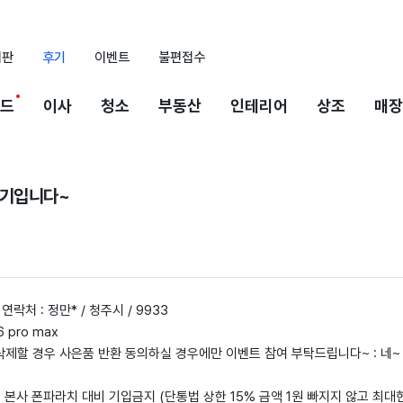
시판
후기
이벤트
불편접수
드
이사
청소
부동산
인테리어
상조
매장
후기입니다~
 연락처 : 정만* / 청주시 / 9933
6 pro max
삭제할 경우 사은품 반환 동의하실 경우에만 이벤트 참여 부탁드립니다~ : 네~
: 본사 폰파라치 대비 기입금지 (단통법 상한 15% 금액 1원 빠지지 않고 최대