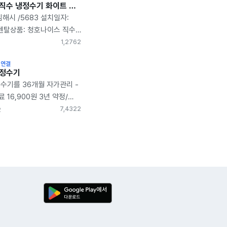
청호나이스 직수 냉정수기 화이트 WP-30C8460N 렌탈후기
김해시 /5683 설치일자:
1 렌탈상품: 청호나이스 직수
 WP-30C8460N ​ ​
1,276
2
던 저희집에 이사를 하면서
 연결
여놔야겠다 생각을 하고
쿠정수기
 모델이 너무 다양해서
수기를 36개월 자가관리 -
 이 제품을 정했고 후기를
 16,900원 3년 약정/
당을 통해 가입을 하게
송/ 12개월 관리 사은품
7,432
2
2
휴카드 할인도 있어서 월
추가 사은품 10,000원
사제품에 비해 저렴했고
은행 카드로 선택! 30만
히 만족스러운데요.
 해도 16,900원-
치한 모델은 깔끔한
 4,900원 이니까 물을 사
P-30C8460N 입니다.
저렴해서 만족! 그래서
지를 적게하는 사이즈가
오톡으로 상담을 받고
. 그리고 깔끔한 화이트
를 받았어요! 기사님도
한 주방을 꿈꾸는 제게 딱
빠르게 호로록 설치해
니다. 온수/냉수/정수
어요 그런데 설치 후
 받을 수 있어서 용도에