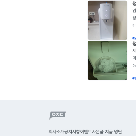
임
정
정
민
중
#
평
장
제
정
이
추
고
2
전
통
정
#
청
살
않
설
혹
이
상
제
상
프
어
할
시
할
그
회사소개
공지사항
이벤트
사은품 지급 명단
말