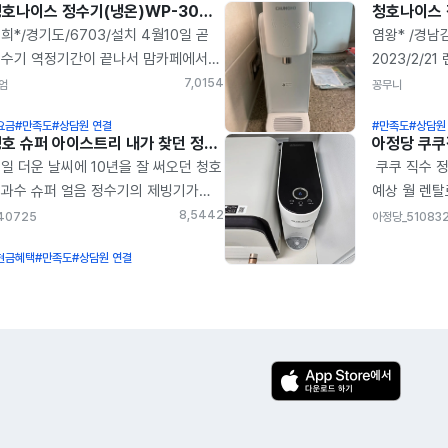
청호나이스 정수기(냉온)WP-30C9460N 설치후기
희*/경기도/6703/설치 4월10일 곧
염왕* /경남
수기 역정기간이 끝나서 맘카페에서
2023/2/2
수기 영사님 추천글 찾는
냉정수기 화이트
7,015
4
엄
꽁무니
이었거든요, 그러던 중에 유명
정수기가 없
요금
#만족도
#상담원 연결
#만족도
#상담원
론가께서 아정당이라는 사이트가 꽤
정수기를 들
청호 슈퍼 아이스트리 내가 찾던 정수기
아정당 쿠
기간동안 많은 이용자에게 신뢰있고
알아보던 중
일 더운 날씨에 10년을 잘 써오던 청호
쿠쿠 직수 정
확한 이용정보와 혜택을 주더라라고
고민을 하다가
과수 슈퍼 얼음 정수기의 제빙기가
예상 월 렌탈료
천해주셔서. 아정당에 문의글 남겼고,
보다가 아정
장났습니다. 그동안 가로세로연구소를
8개월 필터발
8,544
2
40725
아정당_51083
화가 와서 이거저거 문의하고 이틀
되었어요. 제
해 아정당을 알고 있었는데 직접
10,000원 
도 나름 더 좋은 조건이 있나
만원대로 타
현금혜택
#만족도
#상담원 연결
호늘 통해 렌탈신청하는게 신속하지
쿠쿠렌탈2국민
펴보다가. 아정당으로 결정해서
스펙은 충분
을까 하는 마음에 걱정을 하다가
원만 채운다고
치했어요. 이벤트 기간이라고
저희집에 설
시나 하고 모바일에 아정당에
12,000원=
용료에서 6천 원 할인 적용하고.
화이트제품 W
담전화를 하게 되었습니다.하지만
먹는 것보단 
퓨카드 결제 연결하고, 가입 시 카드
일단 공간차
담폭주로 전화연결이 힘들었지만
아정당 카카
로모션 적용으로 60개월 간 3천 원 더
맘에 들었어요
렵게 상담사와 통화를 하면서 정말
정수기 설치
인되고. 결국 카드 최저 실적 금액으로
그자체! 심플
원하고 신속 정확한 상담을 했습니다.
친절하시고 
인 받으면 6900원 나오는데, 이게
맞은 제품이랍
전에 청호홈페이지를 통해 내가
주셔서 좋았
이 되는 금액인지. 약정은 3년 했는데,
3가지로 물을