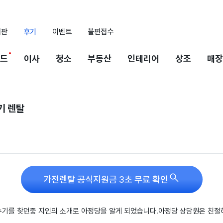
시판
후기
이벤트
불편접수
드
이사
청소
부동산
인테리어
상조
매장
기 렌탈

가전렌탈 공식지원금 3초 무료 확인
기를 찾던중 지인의 소개로 아정당을 알게 되었습니다.아정당 상담원은 친절