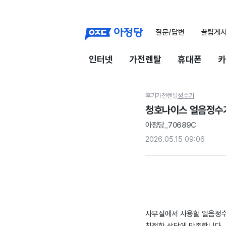
질문/답변
꿀팁게
인터넷
가전렌탈
휴대폰
카
후기
가전렌탈
정수기
청호나이스 얼음정수
아정당_70689C
2026.05.15 09:06
사무실에서 사용할 얼음정수