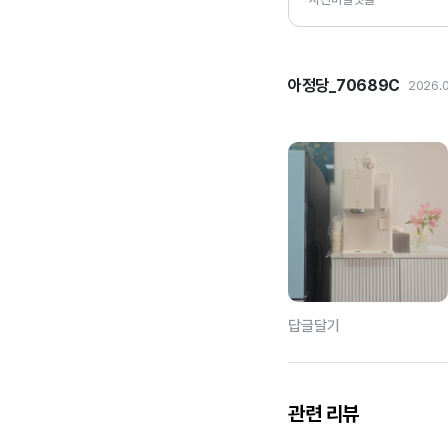
아정당_70689C
2026.0
답글달기
관련 리뷰