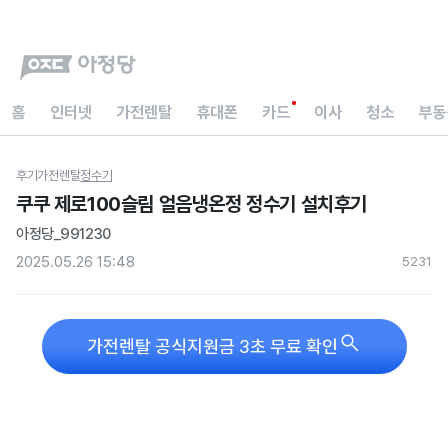
홈
인터넷
가전렌탈
휴대폰
카드
이사
청소
부동
후기
가전렌탈
정수기
쿠쿠 제로100슬림 얼음냉온정 정수기 설치후기
아정당_991230
2025.05.26 15:48
523
1

가전렌탈 공식지원금 3초 무료 확인