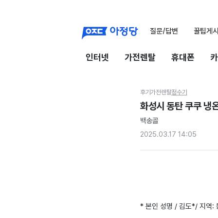
질문/답변
꿀팁게
인터넷
가전렌탈
휴대폰
카
후기
가전렌탈
정수기
화성시 동탄 쿠쿠 냉온
백송골
2025.03.17 14:05
* 본인 성명 / 김도*/ 지역: 