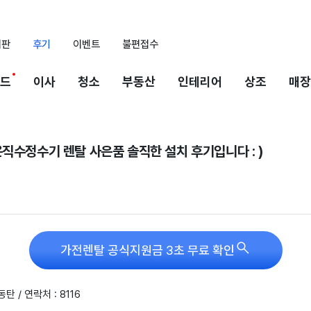
시판
후기
이벤트
불편접수
드
이사
청소
부동산
인테리어
상조
매장
직수정수기 렌탈 사은품 솔직한 설치 후기입니다 : )

가전렌탈 공식지원금 3초 무료 확인
동탄 / 연락처 : 8116