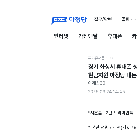
질문/답변
꿀팁게
인터넷
가전렌탈
휴대폰
카
후기
휴대폰
LG U+
경기 화성시 휴대폰 성
현금지원 아정당 내돈
아레스30
2025.03.24 14:45
*사은품 : 2번 프리미엄팩
* 본인 성명 / 지역(시&구)/