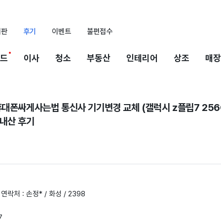
시판
후기
이벤트
불편접수
드
이사
청소
부동산
인테리어
상조
매장
휴대폰싸게사는법 통신사 기기변경 교체 (갤럭시 z플립7 256
내산 후기
연락처 : 손정* / 화성 / 2398
7