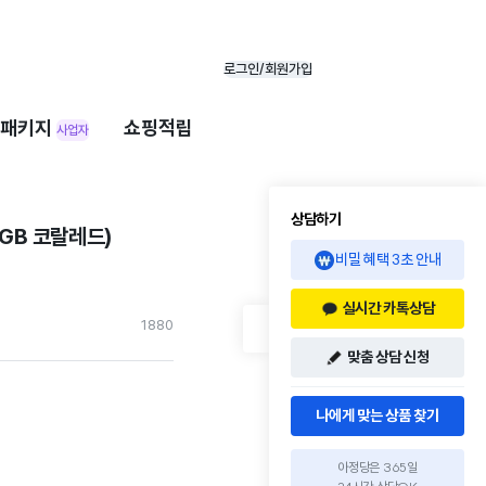
로그인/회원가입
패키지
쇼핑적립
사업자
상담하기
GB 코랄레드)
비밀 혜택 3초 안내
실시간 카톡상담
188
0
맞춤 상담 신청
나에게 맞는 상품 찾기
아정당은 365일