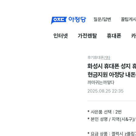
질문/답변
꿀팁게
인터넷
가전렌탈
휴대폰
카
후기
휴대폰
기타
화성시 휴대폰 성지 
현금지원 아정당 내돈
까마귀는까맣다
2025.08.25 22:35
* 사은품 선택 : 2번
* 본인 성명 / 지역(시&구)/ 
* 요금 상품 : 갤럭시 z플립