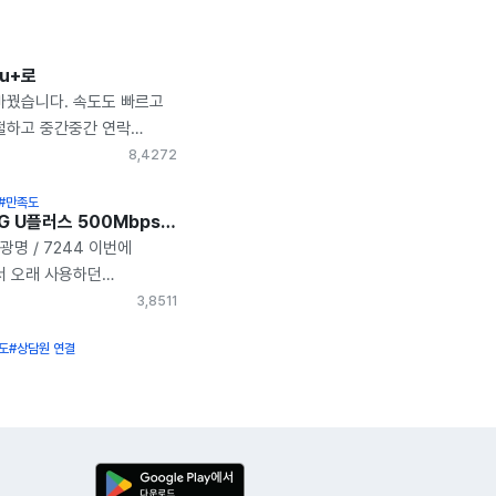
Gu+로
바꿨습니다. 속도도 빠르고
절하고 중간중간 연락
무 좋았습니다. 특히
8,427
2
탑박스도 좋아요 ᄒᄒ
#만족도
정당에서 바꾸려고 벌써
경기 광명 LG U플러스 500Mbps + 212채널TV 인터넷 가입 최대 혜택 솔직 후기
 ᄒᄒ 선정리도 무척
 광명 / 7244 이번에
주셨습니다. 화질도
서 오래 사용하던
약정 끝난뒤에도 다른거로
에서 LG U+로
3,851
1
다 아정당에서 또 바꾸고
. 이미 널리 알려진
수기외 냉장고 침대 세탁기
도
#상담원 연결
해 최대 혜택을 받아보기로
 가전제품들 사용하기
단히 친절한 매니저님 통해
리하고 세상
은품까지 편리하게 안내받고
니다.
었습니다. (새기기들로
. 선 정리도 깨끗해요 ^^)
 사이즈 였으면 좋았을