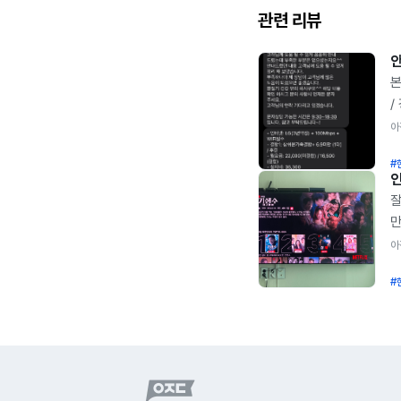
관련 리뷰
안
본
/
L
아
일
#
상
기
잘
빠
만
인
아
안
아
약
#
상
해
가
싸
직
L
없
해
넷
등
그