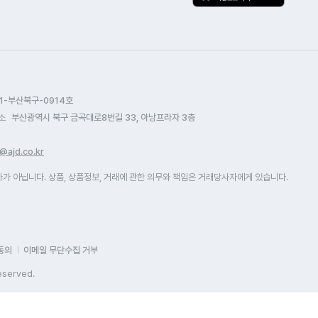
간 없는데 시간 조율도 잘 해주셔서
도?ᄒᄒ 나머진 바빠서 채널 이랴저래
리모콘. 어
무 좋았어요 무엇보다 용돈 받은
일 시간 없꼬 ᄏᄏ그리고 상담해
오밀조밀하여
분이라 진짜 최고 진심으로
시는분 찐짜 친절 하세요(반해뜸)ᄏᄏ
통해 인터넷 
인한테도 추천가능! 아 그리고
편한건 통화연결음이 홈피에 없어
진행했습니다.
사님이랑 상담사분도 너무 친절하시고
글플래이 접속해서 들어가야 한다는거
접수한 시간
감 상관없이 연락 가능하다보니
가 잘멀라서 그런거 일수도 ᄊ고 암튼
신속하게 설
1-부산북구-0914호
금한거 생면 바로 연락하고 또 바로
편했어요 ᅲᅲ 좀더 알아바야 핫것
기사님 짱짱!!
소
부산광역시 북구 금곡대로8번길 33, 아남프라자 3층
변이 오다보니 답답한거 1도 없고
아요 연결음할때마다 구글에 들어가서
혜택도 최대
해되게 설명도 잘 해주시더라구요
증 해야 하는건지,,,아맛다 설치 기사분
후에 다시 이
@ajd.co.kr
중에는 인터넷 말고도 가전이든 뭐든
치한는데 약간의 어려움도 있섰지만
감사합니다 
 된다고 하니 약정 끝나면 바로
 아닙니다. 상품, 상품정보, 거래에 관한 의무와 책임은 거래당사자에게 있습니다.
도 해결되고 티비설정도 잘 해주시고
락해야죠 히히 용돈 받은걸로 오늘은
플릭스도 잘 설명해 주시고 좋았어요
있는 음식으로 포식 좀 해야겠네요
^* 3년 동안 잘 쓰겠습니다 마지막으로
정당으로 인터넷 가입할수 있어서
무 조아요 감사합니다~~!!!! 맘에듬!!
동의
이메일 무단수집 거부
eserved.