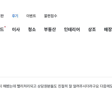
시판
후기
이벤트
불편접수
드
이사
청소
부동산
인테리어
상조
매장
치 해봤는데 빨리처리되고 상담원분들도 친절히 잘 알려주시더라구요 다음에