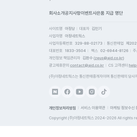
시
정
너
돌
회사소개
공지사항
이벤트
사은품 지급 명단
기
주
지
불
사이트명
아정당
대표자
김민기
기
구
사업자명
아정네트웍스
시
제
사업자등록번호
329-88-02173
통신판매업
제202
궁
불
대표번호
1833-3504
팩스
02-6944-8126
주
답
같
개인정보 책임관리자
김환수 (
zeus@ajd.co.kr
)
이
인
광고제휴문의
contact@ajd.co.kr
CS 고객센터
help
나
설
다
(주)아정네트웍스는 통신판매중개자이며 통신판매의 당사자가
것
연
넷
맛
^
아
너
개인정보처리방침
서비스 이용약관
마케팅 정보수신 
Copyright (주)아정네트웍스 2024-2026 All rights r