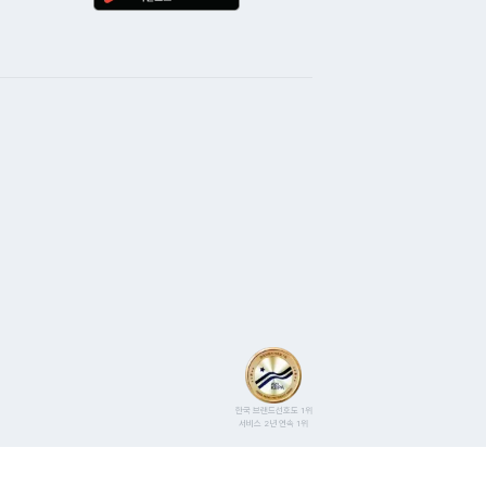
르신들이 사용하시기에
 복잡한 느낌) 아정당을
500M + TV 설치를
 신청한 다음날(6/25 화)
에 정확히 방문하셔서
치 완료해주셨습니다.
! 가입 완료!!! 현금 사은품
한으로 받았습니다. 3년
용하겠습니다 ^^
ᄒᄒᄒ
한국 브랜드선호도 1위
서비스 2년 연속 1위