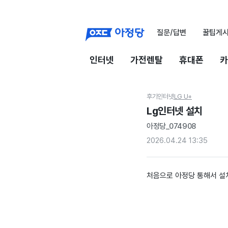
질문/답변
꿀팁게
인터넷
가전렌탈
휴대폰
카
후기
인터넷
LG U+
Lg인터넷 설치
아정당_074908
2026.04.24 13:35
처음으로 아정당 통해서 설