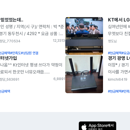
믿었었는데..
KT에서 L
인 성명 / 지역(시 구)/ 연락처 : 박 *준
십여년만에 
 경기 동두천시 / 4292 * 요금 상품 :
무엇보다 친
G(3년약정) + 100메가 인터넷 * 개통
피드백이 너
12,331
3
정당_770534
영도님
자 : 2024년 05월 14일 * 현금 및
사운드바 센
현금혜택
#만족도
#상담원 연결
#현금혜택
#요금
품권 지원금액 : 본사 폰파라치 대비
정수기도 아
인터넷가입
입금지 단통법 상한 15% 금액 1원
예약해놨네요
나옴^^ Kt인터넷 평생 쓰다가 약정이
이장* / 경기
지지 않고 최대현금 지급 아니 무슨
깔끔하게 해
료되서 한곳만 너뮤오래씀..
이사를 가면
터넷을 바꾸는데 돈을 준다고? 말도
엄청좋아요 
그래서이래저래 알아보다가
SK브로드밴드
6,889
1
정당_563691
kimchi6419
돼 하면서 안믿겼는데 이번에 인터넷
갈아타는것보
정당이라는 곳을 알게되었어요
바꾸었습니다
정이 끝나서 속는셈 치고 한번
싶습니다. 정
현금혜택
#현금혜택
#만족
품권이어닌 현금 주더라구요
아정당을 통
봤거든요 근데 원래 인터넷 요금보다
건조기 등등
입조건두 맘에 들고 넷플릭스 티비
했습니다. 대
고 LGU+를 쓰고 있어서
무척이나 편
장인이라 채널 많은건 별 필요가
설치부터 사
GU+선택하고 신청했는데 알아서 다
좋아진거같습
었어요 주로 보는건 유툽이나
처리할 수 있
주더니 제 이름으로 LGU+에 자동으로
플릭스 제일 많이 보는것 같아요
깔끔하게 설치
록도 되고 너무 편리했고 직장인이라
리고 주말에는 정규방송밀린것 보는
(조금 더 큰