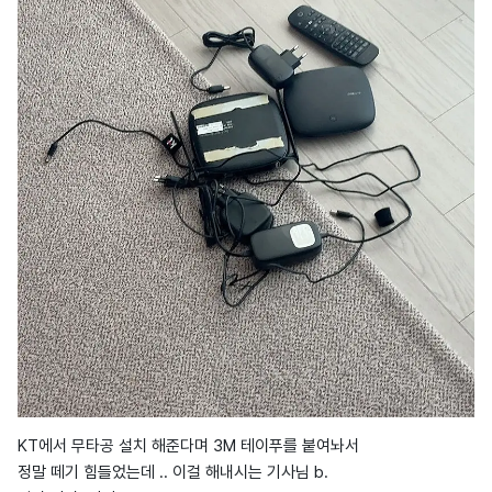
KT에서 무타공 설치 해준다며 3M 테이푸를 붙여놔서
정말 떼기 힘들었는데 .. 이걸 해내시는 기사님 b.