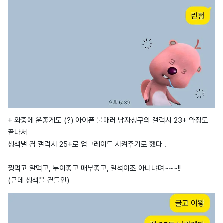
+ 와중에 운좋게도 (?) 아이폰 불매러 남자칭구의 갤럭시 23+ 약정도
끝나서
생색낼 겸 갤럭시 25+로 업그레이드 시켜주기로 했다 .
꿩먹고 알먹고, 누이좋고 매부좋고, 일석이조 아니냐며~~~!!
(근데 생색을 곁들인)