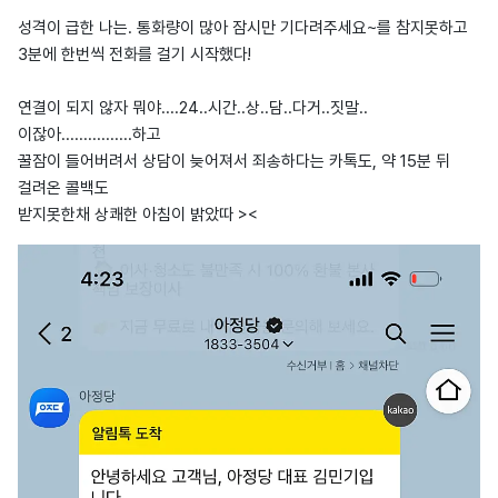
성격이 급한 나는. 통화량이 많아 잠시만 기다려주세요~를 참지못하고
3분에 한번씩 전화를 걸기 시작했다!
연결이 되지 않자 뭐야....24..시간..상..담..다거..짓말..
이잖아................하고
꿀잠이 들어버려서 상담이 늦어져서 죄송하다는 카톡도, 약 15분 뒤
걸려온 콜백도
받지못한채 상쾌한 아침이 밝았따 ><