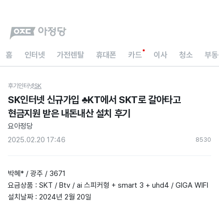
홈
인터넷
가전렌탈
휴대폰
카드
이사
청소
부동
후기
인터넷
SK
SK인터넷 신규가입 ♣KT에서 SKT로 갈아타고
현금지원 받은 내돈내산 설치 후기
요아정당
2025.02.20 17:46
853
0
박혜* / 광주 / 3671
요금상품 : SKT / Btv / ai 스피커형 + smart 3 + uhd4 / GIGA WIFI
설치날짜 : 2024년 2월 20일