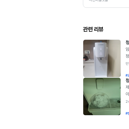
관련 리뷰
임
정
정
민
중
#
평
장
제
정
이
추
고
2
전
통
정
#
청
살
않
설
혹