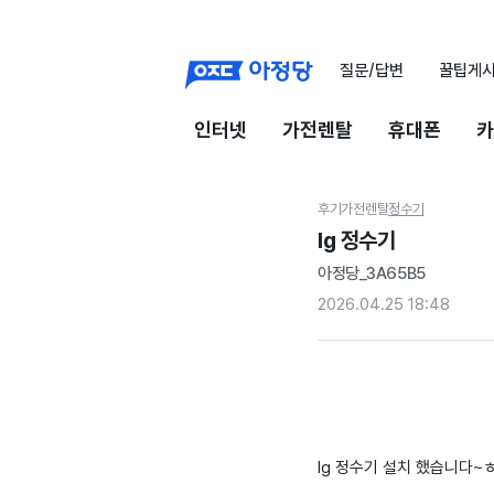
질문/답변
꿀팁게
인터넷
가전렌탈
휴대폰
카
후기
가전렌탈
정수기
lg 정수기
아정당_3A65B5
2026.04.25 18:48
lg 정수기 설치 했습니다~