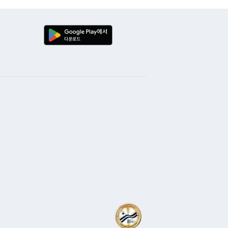
P-30C8460N 입니다.
저렴해서 만족! 그래서
지를 적게하는 사이즈가
오톡으로 상담을 받고
. 그리고 깔끔한 화이트
를 받았어요! 기사님도
한 주방을 꿈꾸는 제게 딱
빠르게 호로록 설치해
니다. 온수/냉수/정수
어요 그런데 설치 후
 받을 수 있어서 용도에
성하는데 쿠쿠정수기
을 하고 있는데요.
관리 18,900원 라고
과 물양 조절 버튼이
.... 기사님께 여쭤보니
적으로도 부족함없이 잘
이트에 문의해야 된다고
어요. 자가관리 정수기라서
 그래서 아정당에
체, 12개월마다 교체하는
 접수할 때 잘못한 거
 있다고 하는데요. 설명을
시더고요 근데... 방문관리-
 해볼 수 있을 것 같아요.
변경을 제가 해야 된다고
저렴히 쓰고 괜찮쥬? ​
 났지만 쿠쿠에서 본인이
저녁상담 및 신속처리를
 된다고 한 거라.. 어쩔 수
게 사용할 수 있었어요.
고객센터 전화하면 대기가 엄청
 알아보는 분이 있음 길게
..? 전화를 계속 걸어놓고
정당! 알아보라고
걸고 기다리고.. 그러다
~