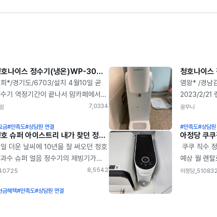
청호나이스 정수기(냉온)WP-30C9460N 설치후기
희*/경기도/6703/설치 4월10일 곧
염왕* /경남
수기 역정기간이 끝나서 맘카페에서
2023/2/2
수기 영사님 추천글 찾는
냉정수기 화이트
7,033
4
엄
꽁무니
이었거든요, 그러던 중에 유명
정수기가 없
요금
#만족도
#상담원 연결
#만족도
#상담원
론가께서 아정당이라는 사이트가 꽤
정수기를 들
청호 슈퍼 아이스트리 내가 찾던 정수기
아정당 쿠
기간동안 많은 이용자에게 신뢰있고
알아보던 중
일 더운 날씨에 10년을 잘 써오던 청호
쿠쿠 직수 정
확한 이용정보와 혜택을 주더라라고
고민을 하다가
과수 슈퍼 얼음 정수기의 제빙기가
예상 월 렌탈료
천해주셔서. 아정당에 문의글 남겼고,
보다가 아정
장났습니다. 그동안 가로세로연구소를
8개월 필터발
8,554
2
40725
아정당_51083
화가 와서 이거저거 문의하고 이틀
되었어요. 제
해 아정당을 알고 있었는데 직접
10,000원 
도 나름 더 좋은 조건이 있나
만원대로 타
현금혜택
#만족도
#상담원 연결
호늘 통해 렌탈신청하는게 신속하지
쿠쿠렌탈2국민
펴보다가. 아정당으로 결정해서
스펙은 충분
을까 하는 마음에 걱정을 하다가
원만 채운다고
치했어요. 이벤트 기간이라고
저희집에 설
시나 하고 모바일에 아정당에
12,000원=