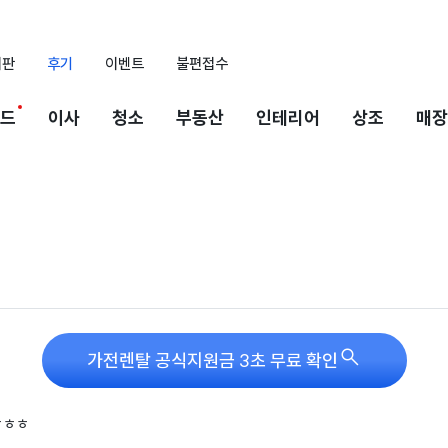
시판
후기
이벤트
불편접수
드
이사
청소
부동산
인테리어
상조
매장

가전렌탈 공식지원금 3초 무료 확인
ㅎㅎㅎ