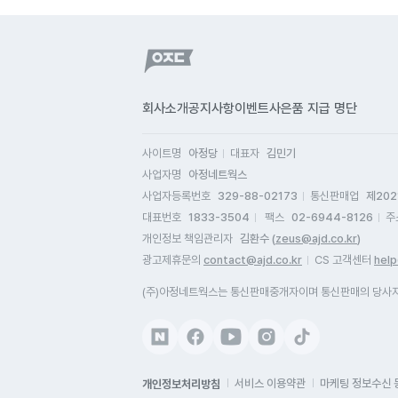
이
상
제
상
프
어
할
시
할
그
회사소개
공지사항
이벤트
사은품 지급 명단
말
렌
6
하
사이트명
아정당
대표자
김민기
중
받
사업자명
아정네트웍스
에
했
사업자등록번호
329-88-02173
통신판매업
제202
시
사
대표번호
1833-3504
팩스
02-6944-8126
주
켜
두
개인정보 책임관리자
김환수 (
zeus@ajd.co.kr
)
변
슈
광고제휴문의
contact@ajd.co.kr
CS 고객센터
help
설
행
이
(주)아정네트웍스는 통신판매중개자이며 통신판매의 당사자가
아
않
자
나
전
개인정보처리방침
서비스 이용약관
마케팅 정보수신 
새