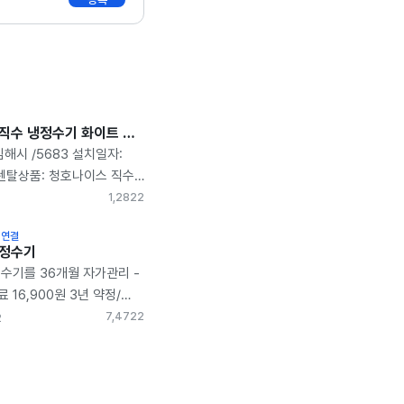
청호나이스 직수 냉정수기 화이트 WP-30C8460N 렌탈후기
김해시 /5683 설치일자:
1 렌탈상품: 청호나이스 직수
 WP-30C8460N ​ ​
1,282
2
던 저희집에 이사를 하면서
 연결
여놔야겠다 생각을 하고
쿠정수기
 모델이 너무 다양해서
수기를 36개월 자가관리 -
 이 제품을 정했고 후기를
 16,900원 3년 약정/
당을 통해 가입을 하게
송/ 12개월 관리 사은품
7,472
2
2
휴카드 할인도 있어서 월
추가 사은품 10,000원
사제품에 비해 저렴했고
은행 카드로 선택! 30만
히 만족스러운데요.
 해도 16,900원-
치한 모델은 깔끔한
 4,900원 이니까 물을 사