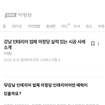
홈
인터넷
가전렌탈
휴대폰
카드
이사
청소
부동
강남 인테리어 업체 아정당 실력 있는 시공 사례


소개
아정당
2025.12.16 업데이트
조회
1,348
스크랩
0
💡강남 인테리어 업체 아정당 인테리어어떤 매력이
있을까요?