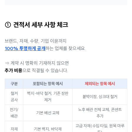
① 견적서 세부 사항 체크
브랜드, 자재, 수량, 기업 이윤까지
100% 투명하게 공개
하는 업체를 찾으세요.
⇒ 계약 시 명확히 기재하지 않으면
추가 비용
으로 직결될 수 있습니다.
구분
포함되는 항목 예시
제외되는 항목 예시
철거
벽지·바닥 철거, 기존 장판
붙박이장, 싱크대 철거
공사
제거
전기/
노후 배관 전체 교체, 콘센트
기본 배선 교체
배관
추가
고급 자재(수입 타일, 원목 마루
자재
기본 벽지, 바닥재