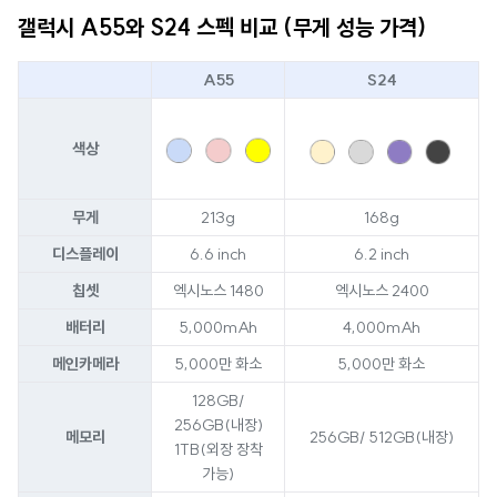
갤럭시 A55와 S24 스펙 비교 (무게 성능 가격)
A55
S24
색상
무게
213g
168g
디스플레이
6.6 inch
6.2 inch
칩셋
엑시노스 1480
엑시노스 2400
배터리
5,000mAh
4,000mAh
메인카메라
5,000만 화소
5,000만 화소
128GB/
256GB(내장)
메모리
256GB/ 512GB(내장)
1TB(외장 장착
가능)