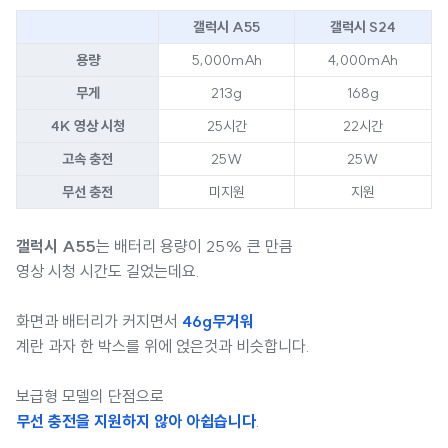
갤럭시 A55
갤럭시 S24
용량
5,000mAh
4,000mAh
무게
213g
168g
4K 영상 시청
25시간
22시간
고속 충전
25W
25W
무선 충전
미지원
지원
갤럭시 A55
는 배터리 용량이 25% 큰 만큼
영상 시청 시간도 길었는데요.
화면과 배터리가 커지면서
46g무거워
계란 과자 한 박스를 위에 얹은것과 비슷합니다.
보급형 모델의 단점으로
무선 충전을 지원하지 않아 아쉽습니다
.