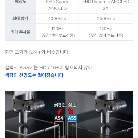
해상도
FHD Super
FHD Dynamic AMOLED
AMOLED
2X
최대 밝기
1000nits
2600nits
120Hz
120Hz
최대 주사율
(끊김 없이 부드러움)
(끊김 없이 부드러움)
화면 크기가 S24+와 비슷합니다.
갤럭시 A55에는 HDR 10+이 탑재되지 않아
색감의 선명도는 떨어졌습니다.