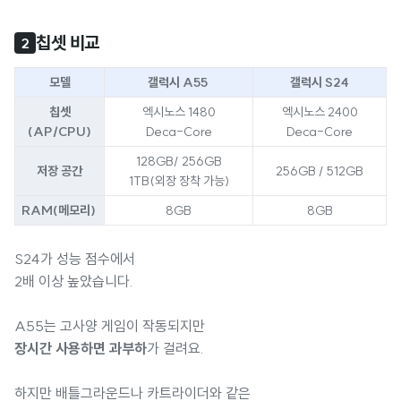
칩셋 비교
2
모델
갤럭시 A55
갤럭시 S24
칩셋
엑시노스 1480
엑시노스 2400
(AP/CPU)
Deca-Core
Deca-Core
128GB/ 256GB
저장 공간
256GB / 512GB
1TB(외장 장착 가능)
RAM(메모리)
8GB
8GB
S24가 성능 점수에서
2배 이상 높았습니다.
A55는 고사양 게임이 작동되지만
장시간 사용하면 과부하
가 걸려요.
하지만 배틀그라운드나 카트라이더와 같은