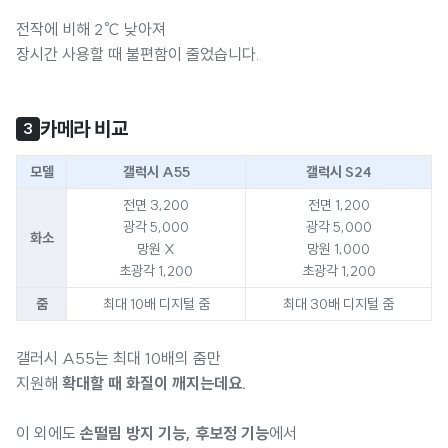
전작에 비해 2℃ 낮아져
장시간 사용할 때 불편함이 줄었습니다.
카메라 비교
3
모델
갤럭시 A55
갤럭시 S24
전면 3,200
전면 1,200
광각 5,000
광각 5,000
화소
망원 X
망원 1,000
초광각 1,200
초광각 1,200
줌
최대 10배 디지털 줌
최대 30배 디지털 줌
갤러시 A55는 최대 10배의 줌만
지원해
확대할 때 화질이 깨지는데요.
이 외에도
손떨림 방지 기능, 후보정 기능
에서