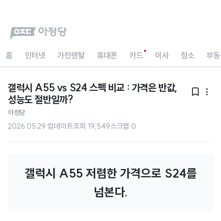
홈
인터넷
가전렌탈
휴대폰
카드
이사
청소
부동
갤럭시 A55 vs S24 스펙 비교 : 가격은 반값,


성능도 절반일까?
아정당
2026.05.29 업데이트
조회
19,549
스크랩
0
갤럭시 A55 저렴한 가격으로 S24를
넘본다.