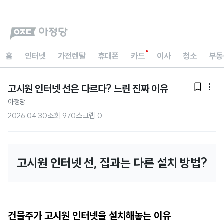
홈
인터넷
가전렌탈
휴대폰
카드
이사
청소
부동
고시원 인터넷 선은 다르다? 느린 진짜 이유


아정당
2026.04.30
조회
970
스크랩
0
고시원 인터넷 선, 집과는 다른 설치 방법?
건물주가 고시원 인터넷을 설치해놓는 이유