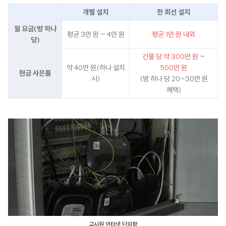
개별 설치
한 회선 설치
월 요금(방 하나
평균 3만 원 ~ 4만 원
평균 1만 원 내외
당)
건물 당 약 300만 원 ~
약 40만 원(하나 설치
500만 원
현금 사은품
시)
(방 하나 당 20~30만 원
혜택)
고시원 인터넷 단자함