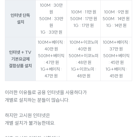
100M : 30만
원
100M : 11만 원
100M : 9만 원
인터넷 단독
500M : 33만
500M : 17만 원
500M : 14만 원
설치
원
1G : 17만 원
1G : 14만 원
1G : 33만 원
100M+베이직 :
100M+이코노미
100M+베이직 :
40만 원
: 40만 원
37만 원
인터넷 + TV
500M+베이직
500M+이코노미
500M+베이직
기본요금제
: 47만 원
: 48만 원
: 45만 원
결합상품 설치
1G+베이직 :
1G+이코노미 :
1G+베이직 :
47만 원
48만 원
45만 원
이러한 이유들로 공용 인터넷을 사용하다가
개별로 설치하는 분들이 많습니다.
하지만 고시원 인터넷은
개별 설치가 불가능한데요.