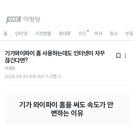
홈
인터넷
가전렌탈
휴대폰
카드
이사
청소
부동
기가와이파이 홈 사용하는데도 인터넷이 자꾸


끊긴다면?
아정당
2026.04.30
조회
847
스크랩
0
기가 와이파이 홈을 써도 속도가 안 
변하는 이유