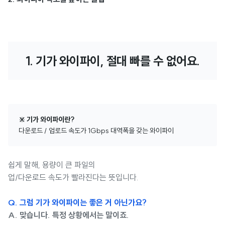
1. 기가 와이파이, 절대 빠를 수 없어요.
※ 기가 와이파이란?
다운로드 / 업로드 속도가 1Gbps 대역폭을 갖는 와이파이
쉽게 말해, 용량이 큰 파일의
업/다운로드 속도가 빨라진다는 뜻입니다.
Q. 그럼 기가 와이파이는 좋은 거 아닌가요?
A. 맞습니다. 특정 상황에서는 말이죠.