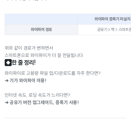
와이파이 증폭기 미설치
와이파이 경로
공유기 > 벽 > 스마트
위와 같이 경로가 변하면서
스마트폰으로 와이파이가 더 잘 전달됩니다.
한 줄 정리!
◆
와이파이로 고용량 파일 업/다운로드를 자주 한다면?
➔ 기가 와이파이 이용!
인터넷 속도, 로딩 속도가 느리다면?
➔ 공유기 버전 업그레이드, 증폭기 사용!