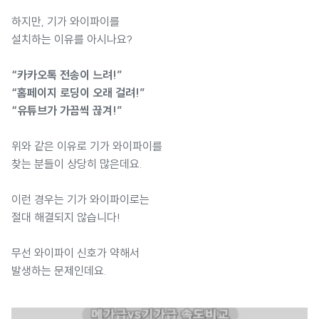
하지만, 기가 와이파이를
설치하는 이유를 아시나요?
“카카오톡 전송이 느려!”
“홈페이지 로딩이 오래 걸려!”
“유튜브가 가끔씩 끊겨!”
위와 같은 이유로 기가 와이파이를
찾는 분들이 상당히 많은데요.
이런 경우는 기가 와이파이로는
절대 해결되지 않습니다!
무선 와이파이 신호가 약해서
발생하는 문제인데요.