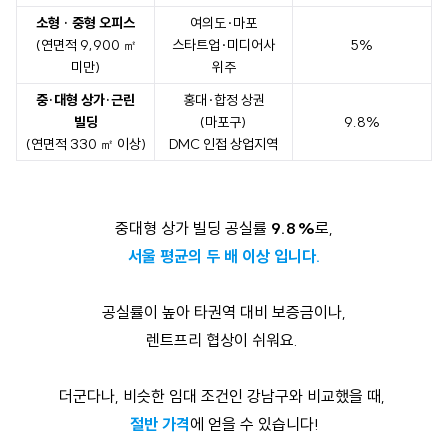
소형 · 중형 오피스
여의도·마포
(연면적 9,900 ㎡
스타트업·미디어사
5%
미만)
위주
중·대형 상가·근린
홍대·합정 상권
빌딩
(마포구)
9.8%
(연면적 330 ㎡ 이상)
DMC 인접 상업지역
중대형 상가 빌딩 공실률
9.8
%
로,
서울 평균의 두 배 이상 입니다.
공실률이 높아 타권역 대비 보증금이나,
렌트프리 협상이 쉬워요.
더군다나, 비슷한 임대 조건인 강남구와 비교했을 때,
절반 가격
에 얻을 수 있습니다!