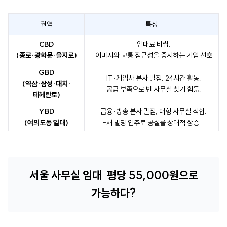
권역
특징
CBD
-임대료 비쌈,
(종로·광화문·을지로)
-이미지와 교통 접근성을 중시하는 기업 선호
GBD
-IT·게임사 본사 밀집, 24시간 활동.
(역삼·삼성·대치·
-공급 부족으로 빈 사무실 찾기 힘듦.
테헤란로)
YBD
-금융·방송 본사 밀집, 대형 사무실 적합.
(여의도동 일대)
-새 빌딩 입주로 공실률 상대적 상승.
서울 사무실 임대 평당 55,000원으로
가능하다?