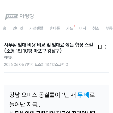
홈
인터넷
가전렌탈
휴대폰
카드
이사
청소
부동
사무실 임대 비용 비교 및 임대료 깎는 협상 스킬


(소형 1인 10평 마포구 강남구)
아정당
2026.06.05 업데이트
조회
13,112
스크랩
0
강남 오피스 공실률이 1년 새
두 배
로
늘어난 지금..