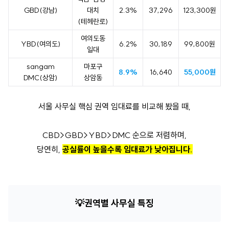
GBD(강남)
대치
2.3%
37,296
123,300원
(테헤란로)
여의도동
YBD(여의도)
6.2%
30,189
99,800원
일대
sangam
마포구
8.9%
16,640
55,000원
DMC(상암)
상암동
서울 사무실 핵심 권역 임대료를 비교해 봤을 때,
CBD>GBD>YBD>DMC 순으로 저렴하며,
당연히,
공실률이 높을수록 임대료가 낮아집니다.
💡
권역별 사무실 특징