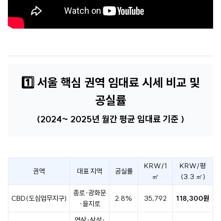
1️⃣
서울 핵심 권역 임대료 시세 비교 및
공실률
(
2024~ 2025년
월간 평균 임대료 기준 )
KRW/1
KRW/평
권역
대표 지역
공실률
㎡
(3.3 ㎡)
종로·광화문
CBD(도심업무지구)
2.8%
35,792
118,300원
·을지로
역삼·삼성·